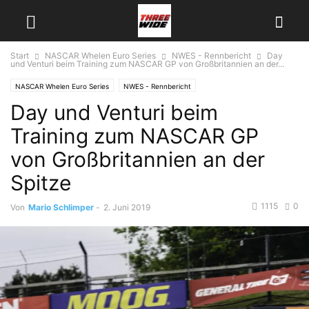
Start
NASCAR Whelen Euro Series
NWES - Rennbericht
Day
und Venturi beim Training zum NASCAR GP von Großbritannien an der...
NASCAR Whelen Euro Series
NWES - Rennbericht
Day und Venturi beim
Training zum NASCAR GP
von Großbritannien an der
Spitze
1115
0
Von
Mario Schlimper
-
2. Juni 2019