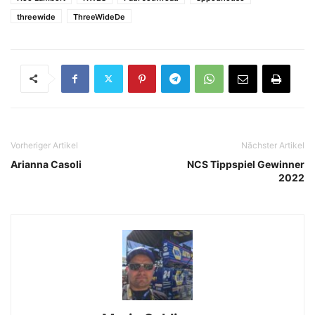
threewide
ThreeWideDe
Vorheriger Artikel
Nächster Artikel
Arianna Casoli
NCS Tippspiel Gewinner
2022