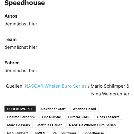
Speedhouse
Autos
demnächst hier
Team
demnächst hier
Fahrer
demnächst hier
Quellen:
NASCAR Whelen Euro Series
/ Mario Schlimper &
Nina Weinbrenner
SCHLAGWORTE
Alexander Graff
Arianna Casoli
Cosimo Barberini
Eric Quintal
EuroNASCAR
Licas Lasserre
Marc Gossens
Matthias Hauer
NASCAR Whelen Euro Series
Neo Lambert
NWES
Paul Jouffreau
Sppedhouse