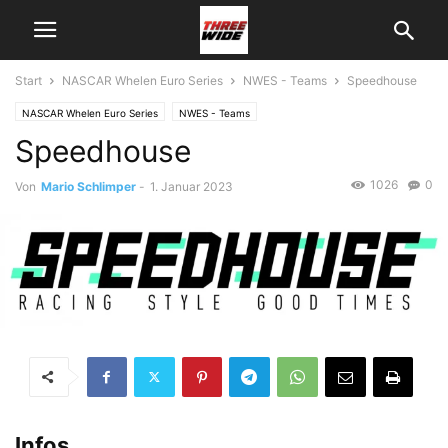
Start
NASCAR Whelen Euro Series
NWES - Teams
Speedhouse
NASCAR Whelen Euro Series
NWES - Teams
Speedhouse
1026
0
Von
Mario Schlimper
-
1. Januar 2023
Infos