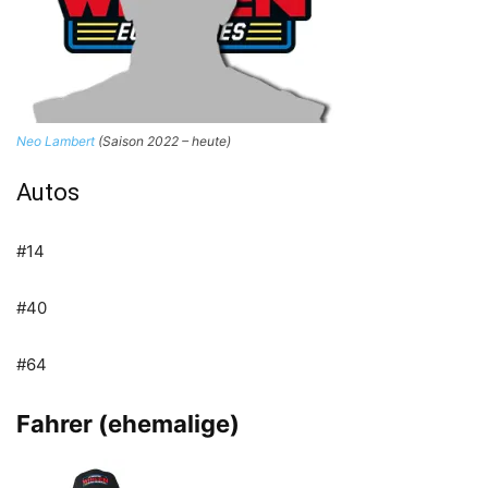
Neo Lambert
(Saison 2022 – heute)
Autos
#14
#40
#64
Fahrer (ehemalige)