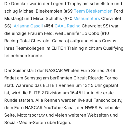
De Doncker war in der Legend Trophy am schnellsten und
schlug Michael Bleekemolen (#69
Team Bleekemolen
Ford
Mustang) und Mirco Schultis (#70
Mishumotors
Chevrolet
SS).
Arianna Casoli
(#54
CAAL Racing
Chevrolet SS) war
die einzige Frau im Feld, weil Jennifer Jo Cobb (#10
Racing-Total Chevrolet Camaro) aufgrund eines Crashs
ihres Teamkollegen im ELITE 1 Training nicht am Qualifying
teilnehmen konnte.
Der Saisonstart der NASCAR Whelen Euro Series 2019
findet am Samstag am berühmten Circuit Ricardo Tormo
statt. Während das ELITE 1 Rennen um 13:15 Uhr geplant
ist, wird die ELITE 2 Division um 16:45 Uhr in die erste
Runde starten. Alle Rennen werden live auf Fanschoice.tv,
dem Euro NASCAR YouTube-Kanal, der NWES Facebook-
Seite, Motorsport.tv und vielen weiteren Webseiten und
Social-Media-Seiten übertragen.