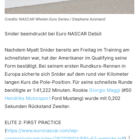
Credits: NASCAR Whelen Euro Series / Stephane Azemard
Snider beeindruckt bei Euro NASCAR Debüt
Nachdem Myatt Snider bereits am Freitag im Training am
schnellsten war, hat der Amerikaner im Qualifying seine
Form bestätigt. Bei seinem ersten Rundkurs-Rennen in
Europa sicherte sich Snider auf dem rund vier Kilometer
langen Kurs die Pole-Position. Für seine schnellste Runde
benötigte er 1:41,222 Minuten. Rookie
Giorgio Maggi
(#50
Hendriks Motorsport
Ford Mustang) wurde mit 0,202
Sekunden Rückstand Zweiter.
ELITE 2: FIRST PRACTICE
(
https://www.euronascar.com/wp-
content/uploads/sites/29/2019/04/FP1-E2-website.pdf
) |