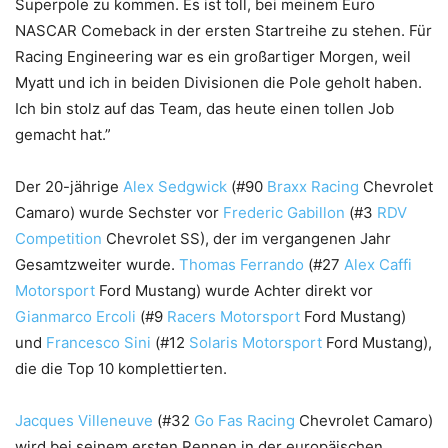
Superpole zu kommen. Es ist toll, bei meinem Euro
NASCAR Comeback in der ersten Startreihe zu stehen. Für
Racing Engineering war es ein großartiger Morgen, weil
Myatt und ich in beiden Divisionen die Pole geholt haben.
Ich bin stolz auf das Team, das heute einen tollen Job
gemacht hat.”
Der 20-jährige
Alex Sedgwick
(#90
Braxx Racing
Chevrolet
Camaro) wurde Sechster vor
Frederic Gabillon
(#3
RDV
Competition
Chevrolet SS), der im vergangenen Jahr
Gesamtzweiter wurde.
Thomas Ferrando
(#27
Alex Caffi
Motorsport
Ford Mustang) wurde Achter direkt vor
Gianmarco Ercoli
(#9
Racers Motorsport
Ford Mustang)
und
Francesco Sini
(#12
Solaris Motorsport
Ford Mustang),
die die Top 10 komplettierten.
Jacques Villeneuve
(#32
Go Fas Racing
Chevrolet Camaro)
wird bei seinem ersten Rennen in der europäischen