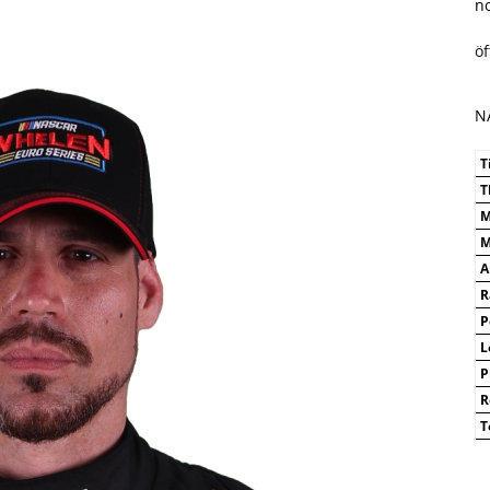
n
ö
N
T
T
M
M
A
R
P
L
P
R
T