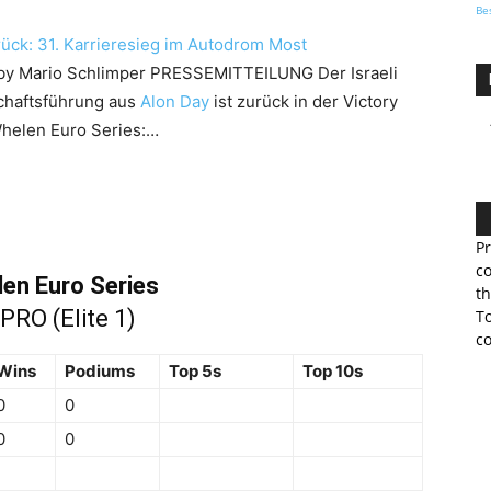
Be
rück: 31. Karrieresieg im Autodrom Most
by Mario Schlimper
PRESSEMITTEILUNG Der Israeli
chaftsführung aus
Alon Day
ist zurück in der Victory
helen Euro Series:…
Pr
co
n Euro Series
th
RO (Elite 1)
To
co
Wins
Podiums
Top 5s
Top 10s
0
0
0
0