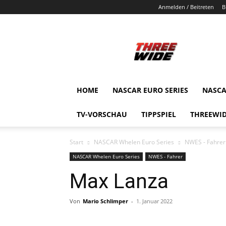
Anmelden / Beitreten
B
ThreeWide.de
HOME
NASCAR EURO SERIES
NASCA
TV-VORSCHAU
TIPPSPIEL
THREEWID
Start
NASCAR Whelen Euro Series
NWES - Fahrer
NASCAR Whelen Euro Series
NWES - Fahrer
Max Lanza
Von
Mario Schlimper
-
1. Januar 2022
Teilen