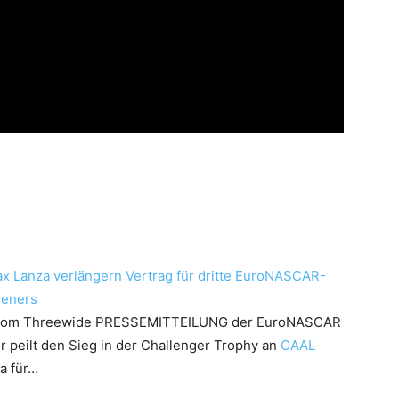
x Lanza verlängern Vertrag für dritte EuroNASCAR-
ieners
Tom Threewide
PRESSEMITTEILUNG der EuroNASCAR
 peilt den Sieg in der Challenger Trophy an
CAAL
a für…