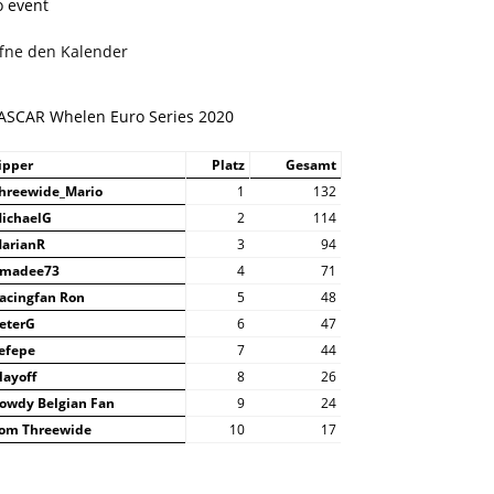
o event
ffne den Kalender
ASCAR Whelen Euro Series 2020
ipper
Platz
Gesamt
hreewide_Mario
1
132
ichaelG
2
114
arianR
3
94
madee73
4
71
acingfan Ron
5
48
eterG
6
47
efepe
7
44
layoff
8
26
owdy Belgian Fan
9
24
om Threewide
10
17