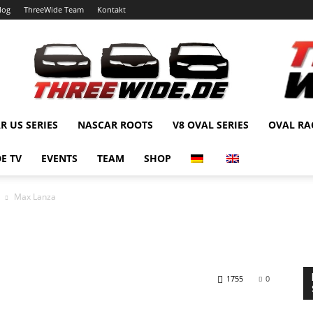
log
ThreeWide Team
Kontakt
R US SERIES
NASCAR ROOTS
V8 OVAL SERIES
OVAL RA
E TV
EVENTS
TEAM
SHOP
Max Lanza
1755
0