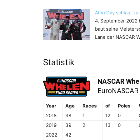
Alon Day schlägt zu
4. September 2022
baut seine Meisters
Lane der NASCAR W
Statistik
NASCAR Whele
EuroNASCAR P
Year
Age
Races
of
Poles
2018
38
1
12
0
2019
39
2
13
0
2022
42