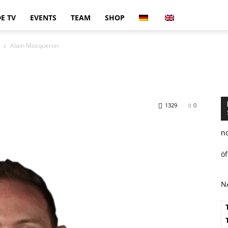
E TV
EVENTS
TEAM
SHOP
Alain Mosqueron
n
1329
0
n
ö
N