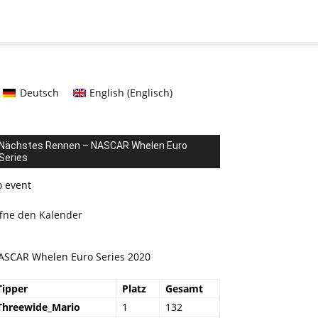
Deutsch
English
(
Englisch
)
Nächstes Rennen – NASCAR Whelen Euro
Series
o event
ffne den Kalender
ASCAR Whelen Euro Series 2020
Tipper
Platz
Gesamt
Threewide_Mario
1
132