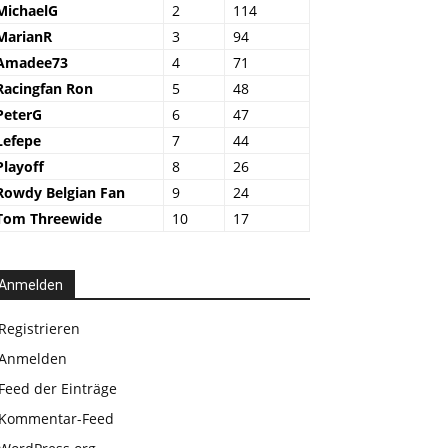
MichaelG
2
114
MarianR
3
94
Amadee73
4
71
Racingfan Ron
5
48
PeterG
6
47
Lefepe
7
44
Playoff
8
26
Rowdy Belgian Fan
9
24
Tom Threewide
10
17
Anmelden
Registrieren
Anmelden
Feed der Einträge
Kommentar-Feed