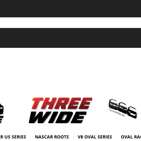
R US SERIES
NASCAR ROOTS
V8 OVAL SERIES
OVAL RA