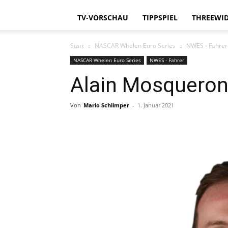
TV-VORSCHAU
TIPPSPIEL
THREEWID
Start
NASCAR Whelen Euro Series
NWES - Fahrer
NASCAR Whelen Euro Series
NWES - Fahrer
Alain Mosquero
Von
Mario Schlimper
-
1. Januar 2021
Teilen