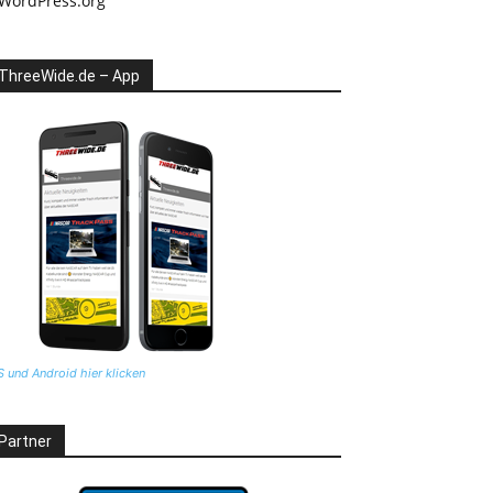
WordPress.org
ThreeWide.de – App
S und Android hier klicken
Partner