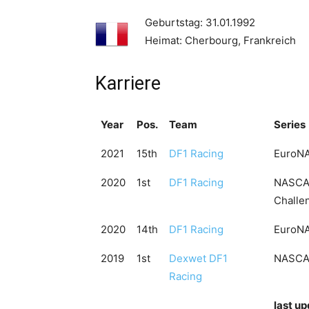
Geburtstag: 31.01.1992
Heimat: Cherbourg, Frankreich
Karriere
Year
Pos.
Team
Series
2021
15th
DF1 Racing
EuroNA
2020
1st
DF1 Racing
NASCAR
Challe
2020
14th
DF1 Racing
EuroNA
2019
1st
Dexwet DF1
NASCAR
Racing
last u