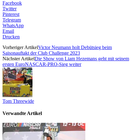
Facebook
Twitter
Pinterest
Telegram
WhatsApp
Email
Drucken
Vorheriger Artikel
Victor Neumann holt Debütsieg beim
Saisonauftakt der Club Challenge 2023
Nächster Artikel
Die Show von Liam Hezemans geht mit seinem
ersten EuroNASCAR-PRO-Sieg weiter
Tom Threewide
Verwandte Artikel