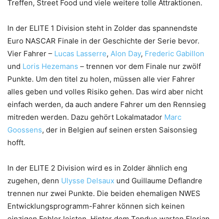
Treffen, Street Food und viele weitere tolle Attraktionen.
In der ELITE 1 Division steht in Zolder das spannendste
Euro NASCAR Finale in der Geschichte der Serie bevor.
Vier Fahrer –
Lucas Lasserre
,
Alon Day
,
Frederic Gabillon
und
Loris Hezemans
– trennen vor dem Finale nur zwölf
Punkte. Um den titel zu holen, müssen alle vier Fahrer
alles geben und volles Risiko gehen. Das wird aber nicht
einfach werden, da auch andere Fahrer um den Rennsieg
mitreden werden. Dazu gehört Lokalmatador
Marc
Goossens
, der in Belgien auf seinen ersten Saisonsieg
hofft.
In der ELITE 2 Division wird es in Zolder ähnlich eng
zugehen, denn
Ulysse Delsaux
und Guillaume Deflandre
trennen nur zwei Punkte. Die beiden ehemaligen NWES
Entwicklungsprogramm-Fahrer können sich keinen
einzigen Fehler leisten. Hinter dem Topduo warten Florian