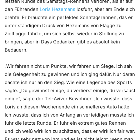
letzten Runde des Samstags-Rennens verloren, als er auf
den Führenden
Loris Hezemans
losfuhr, aber am Ende sich
drehte. Er brauchte ein perfektes Sonntagsrennen, das er
unter ständigem Druck von Hezemans von Flagge zu
Zielflagge führte, um sich selbst wieder in Stellung zu
bringen, aber in Days Gedanken gibt es absolut kein
Bedauern.
„Wir fahren nicht um Punkte, wir fahren um Siege. Ich sah
die Gelegenheit zu gewinnen und ich ging dafür. Nur daran
dachte ich nur an den Sieg. Wie eine Legende des Sports
sagte: „Du gewinnst einige, du verlierst einige, du versaust
einige“, sagte der Tel-Aviver Bewohner. „Ich wusste, dass
Loris an diesem Wochenende ein schnelleres Auto hatte.
Ich wusste, dass ich von Anfang an verteidigen musste Ich
fuhr die letzte Runde. Er fuhr ein extrem gutes Rennen
und ich weiß wirklich zu schätzen, dass er wirklich fair war.
Es war sehr nett von ihm und es ist nicht leicht, wenn man