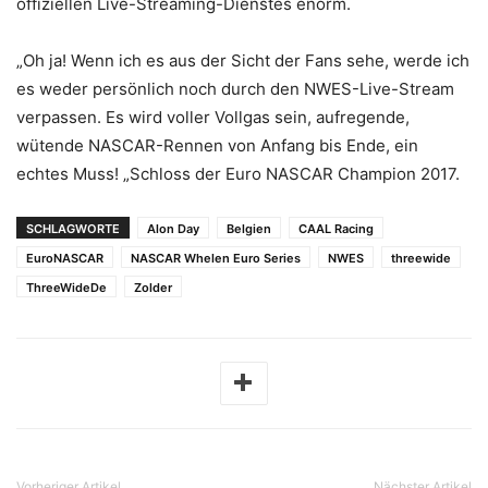
offiziellen Live-Streaming-Dienstes enorm.
„Oh ja! Wenn ich es aus der Sicht der Fans sehe, werde ich
es weder persönlich noch durch den NWES-Live-Stream
verpassen. Es wird voller Vollgas sein, aufregende,
wütende NASCAR-Rennen von Anfang bis Ende, ein
echtes Muss! „Schloss der Euro NASCAR Champion 2017.
SCHLAGWORTE
Alon Day
Belgien
CAAL Racing
EuroNASCAR
NASCAR Whelen Euro Series
NWES
threewide
ThreeWideDe
Zolder
Vorheriger Artikel
Nächster Artikel