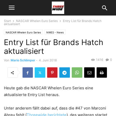
Start
NASCAR Whelen Euro Series
Entry List für Brands Hatch
aktualisiert
NASCAR Whelen Euro Series
NWES - News
Entry List für Brands Hatch
aktualisiert
1416
0
Von
Mario Schlimper
-
4. Juni 2018
Heute gab die NASCAR Whelen Euro Series eine
aktualisierte Entry List heraus.
Unter anderem fällt dabei auf, dass die #47 von Marconi
Abreu fehlt (
Threewide berichtete
), des weiteren startet