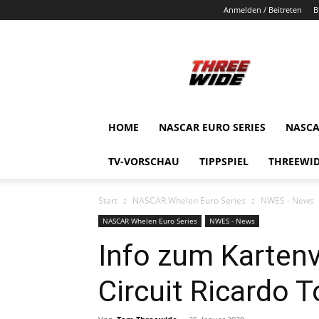
Anmelden / Beitreten
B
ThreeWide.de
HOME
NASCAR EURO SERIES
NASCA
TV-VORSCHAU
TIPPSPIEL
THREEWID
Start
NASCAR Whelen Euro Series
NWES - News
NASCAR Whelen Euro Series
NWES - News
Info zum Karten
Circuit Ricardo 