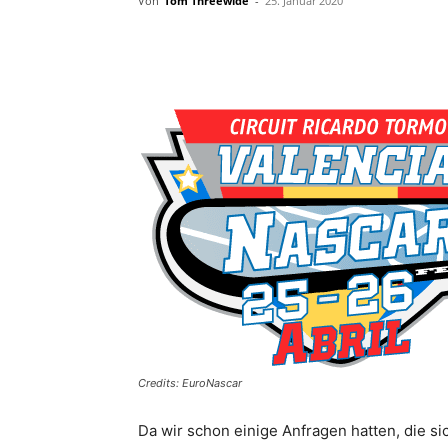
Von
Tom Threewide
-
25. Januar 2020
Teilen
Credits: EuroNascar
Da wir schon einige Anfragen hatten, die s