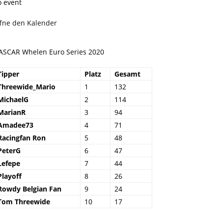
o event
ffne den Kalender
ASCAR Whelen Euro Series 2020
Tipper
Platz
Gesamt
Threewide_Mario
1
132
MichaelG
2
114
MarianR
3
94
Amadee73
4
71
Racingfan Ron
5
48
PeterG
6
47
Lefepe
7
44
Playoff
8
26
Rowdy Belgian Fan
9
24
Tom Threewide
10
17