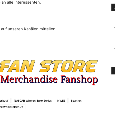
 an alle Interessenten.
 auf unseren Kanälen mitteilen.
erkauf
NASCAR Whelen Euro Series
NWES
Spanien
reeWideReisenDe