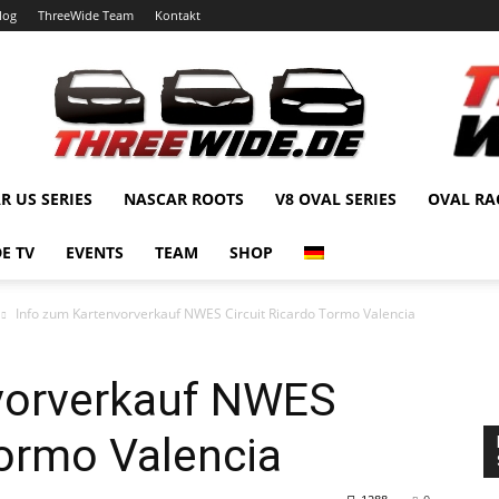
log
ThreeWide Team
Kontakt
R US SERIES
NASCAR ROOTS
V8 OVAL SERIES
OVAL RA
E TV
EVENTS
TEAM
SHOP
Info zum Kartenvorverkauf NWES Circuit Ricardo Tormo Valencia
vorverkauf NWES
Tormo Valencia