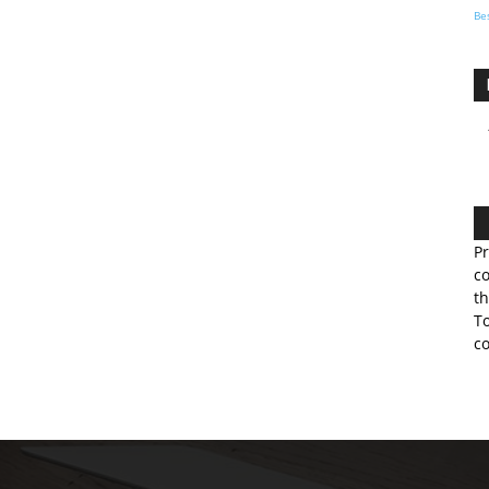
Be
Pr
co
th
To
co