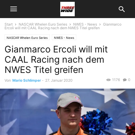
Start
NASCAR Whelen Euro Series
NWES - News
Gianmarco
Ercoli will mit CAAL Racing nach dem NWES Titel greifen
NASCAR Whelen Euro Series
NWES - News
Gianmarco Ercoli will mit
CAAL Racing nach dem
NWES Titel greifen
1176
0
Von
Mario Schlimper
-
27. Januar 2020