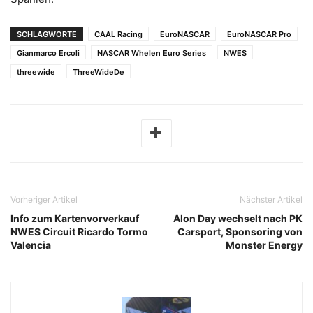
SCHLAGWORTE
CAAL Racing
EuroNASCAR
EuroNASCAR Pro
Gianmarco Ercoli
NASCAR Whelen Euro Series
NWES
threewide
ThreeWideDe
Vorheriger Artikel
Nächster Artikel
Info zum Kartenvorverkauf
Alon Day wechselt nach PK
NWES Circuit Ricardo Tormo
Carsport, Sponsoring von
Valencia
Monster Energy