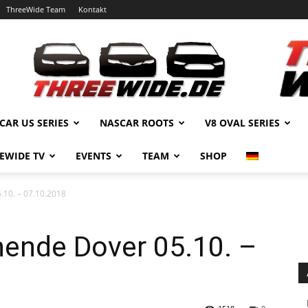
ThreeWide Team
Kontakt
CAR US SERIES
NASCAR ROOTS
V8 OVAL SERIES
EWIDE TV
EVENTS
TEAM
SHOP
10. – 07.10.2018
nde Dover 05.10. –