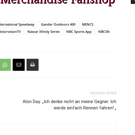
nternational Speedway
Gander Outdoors 400
MENCS
otorvisionTV
Nascar Xfinity Series
NBC Sports App
NBCSN
Nächster Artikel
Alon Day: „Ich denke nicht an meine Gegner. Ich
werde einfach Rennen fahren! „