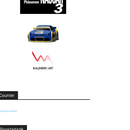
Counter
sucherzähler
Blogstatistik