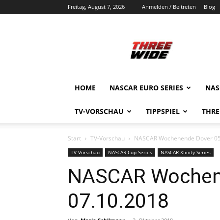
Freitag, August 7, 2026
Anmelden / Beitreten
Blog
ThreeWide.de
HOME
NASCAR EURO SERIES
NAS
TV-VORSCHAU
TIPPSPIEL
THRE
Start
TV-Vorschau
NASCAR Wochenende Dover 05.
TV-Vorschau
NASCAR Cup Series
NASCAR Xfinity Series
NASCAR Wochene
07.10.2018