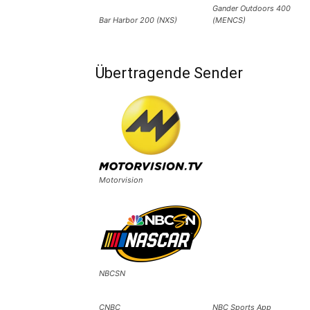
Gander Outdoors 400
Bar Harbor 200 (NXS)
(MENCS)
Übertragende Sender
Motorvision
NBCSN
CNBC
NBC Sports App