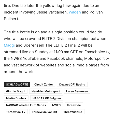
tire. One lap later the yellow flag flew again due to an
incident involving Jesse Vartiainen,
Waden
and Pol van
Pollaert.
The title battle is on and a single position could decide
who will be crowned ELITE 2 Division champion between
Maggi
and Soerensen! The ELITE 2 Final 2 will be
streamed live on Sunday at 11:00 am CET on Fanschoice.tv,
the NWES YouTube and Facebook channels, Motorsport.tv
and vast network of websites and social media pages from
around the world.
SCHLAGWORTE
Circuit Zolder
Dexwet DF1 Racing
Giorgio Maggi
Hendriks Motorsport
Lasse Sørensen
Martin Doubek
NASCAR GP Belgium
NASCAR Whelen Euro Series
NWES
threewide
Threewide TV
ThreeWide vor Ort
ThreeWideDe