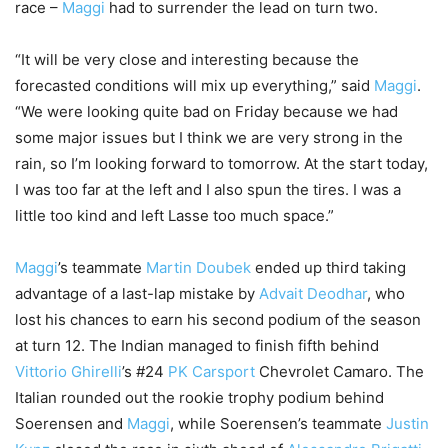
race –
Maggi
had to surrender the lead on turn two.
“It will be very close and interesting because the
forecasted conditions will mix up everything,” said
Maggi
.
“We were looking quite bad on Friday because we had
some major issues but I think we are very strong in the
rain, so I’m looking forward to tomorrow. At the start today,
I was too far at the left and I also spun the tires. I was a
little too kind and left Lasse too much space.”
Maggi
’s teammate
Martin Doubek
ended up third taking
advantage of a last-lap mistake by
Advait Deodhar
, who
lost his chances to earn his second podium of the season
at turn 12. The Indian managed to finish fifth behind
Vittorio Ghirelli
’s #24
PK Carsport
Chevrolet Camaro. The
Italian rounded out the rookie trophy podium behind
Soerensen and
Maggi
, while Soerensen’s teammate
Justin