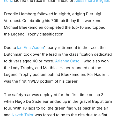
Kunz
closed the race in sixth ahead of
Alessandro Brigatti
.
Freddie Hemborg followed in eighth, edging Pierluigi
Veronesi. Celebrating his 70th birthday this weekend,
Michael Bleekemolen completed the top-10 and topped
the Legend Trophy classification.
Due to
Ian Eric Waden
’s early retirement in the race, the
Dutchman took over the lead in the classification dedicated
to drivers aged 40 or more.
Arianna Casoli
, who also won
the Lady Trophy, and Matthias Hauer rounded out the
Legend Trophy podium behind Bleekemolen. For Hauer it
was the first NWES podium of his career.
The safety-car was deployed for the first time on lap 3,
when Hugo De Sadeleer ended up in the gravel trap at turn
four. With 10 laps to go, the green flag was back in the air
and
Naveh Talor
was forced to go to the pits due to a flat