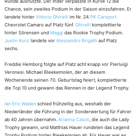
Runde ausnutzte. Der Inder verpasste in Kurve 12 die
Chance, sein zweites Podium in der Saison einzufahren. Er
landete hinter
Vittorio Ghirelli
im Nr. 24
PK Carsport
Chevrolet Camaro auf Platz fünf.
Ghirelli
komplettierte
hinter Sörensen und
Maggi
das Rookie Trophy Podium.
Justin Kunz
landete vor
Alessandro Brigatti
auf Platz
sechs.
Freddie Hemborg folgte auf Platz acht knapp vor Pierluigi
Veronesi. Michael Bleekemolen, der an diesem
Wochenende seinen 70. Geburtstag feiert, komplettierte
die Top 10 und gewann das Rennen in der Legend Trophy.
Ian Eric Waden
schied frühzeitig aus, weshalb der
Niederländer die Führung in der Sonderwertung für Fahrer
ab 40 Jahren übernahm.
Arianna Casoli
, die auch die Lady
Trophy gewann, und Matthias Hauer rundeten das Legend
Trophy Podium hinter Bleekemolen ab. Für Hauer war es