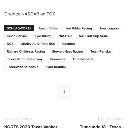
Credits: NASCAR on FOX
SCHLAGWORTE
Austin Dillon
Joe Gibbs Racing
Joey Logano
Kevin Harvick
Kyle Busch
NASCAR
NASCAR Cup Serie
NCS
OReilly Auto Parts 500
Resultat
Richard Childress Racing
Stewart Haas Racing
Team Penske
Texas Motor Speedway
threewide
ThreeWideDe
ThreeWideReisenDe
Tyler Reddick
Vorheriger Artikel
Nächster Artikel
NGOTS 2020 Texas Vankor
Tipprunde 18 – Texas –