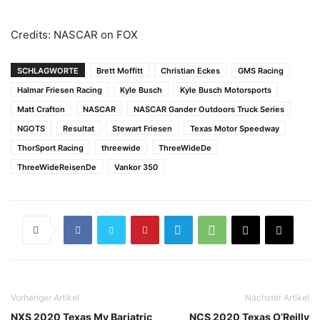
Credits: NASCAR on FOX
SCHLAGWORTE
Brett Moffitt
Christian Eckes
GMS Racing
Halmar Friesen Racing
Kyle Busch
Kyle Busch Motorsports
Matt Crafton
NASCAR
NASCAR Gander Outdoors Truck Series
NGOTS
Resultat
Stewart Friesen
Texas Motor Speedway
ThorSport Racing
threewide
ThreeWideDe
ThreeWideReisenDe
Vankor 350
Vorheriger Artikel
Nächster Artikel
NXS 2020 Texas My Bariatric
NCS 2020 Texas O’Reilly