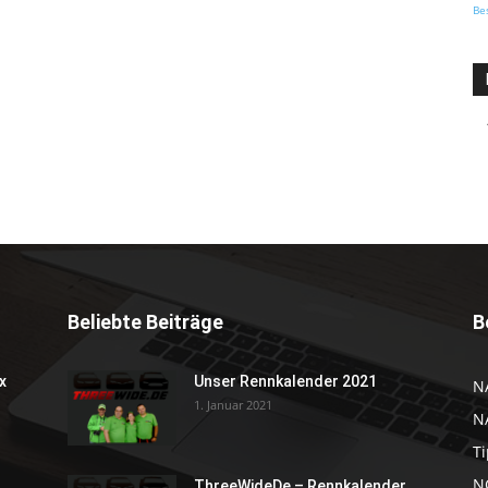
Be
Beliebte Beiträge
B
x
Unser Rennkalender 2021
N
1. Januar 2021
N
Ti
NC
ThreeWideDe – Rennkalender