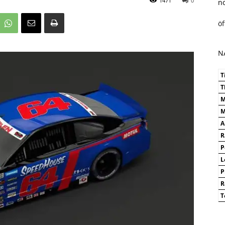
1471
0
n
ö
N
T
T
M
M
A
R
P
L
P
R
T