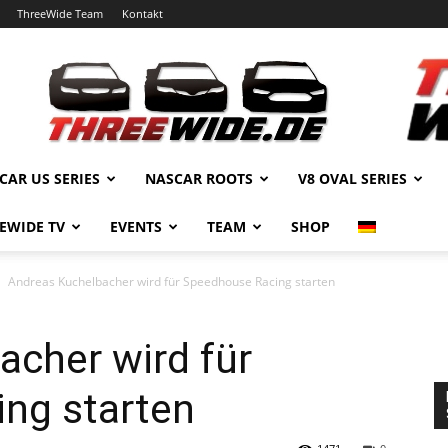
ThreeWide Team
Kontakt
CAR US SERIES
NASCAR ROOTS
V8 OVAL SERIES
EWIDE TV
EVENTS
TEAM
SHOP
Andreas Kuchelbacher wird für Speedhouse Racing starten
acher wird für
ng starten