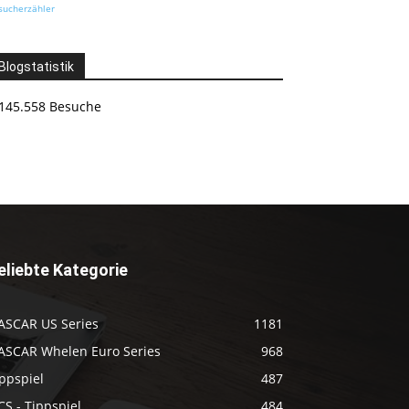
sucherzähler
Blogstatistik
145.558 Besuche
eliebte Kategorie
ASCAR US Series
1181
ASCAR Whelen Euro Series
968
ppspiel
487
S - Tippspiel
484