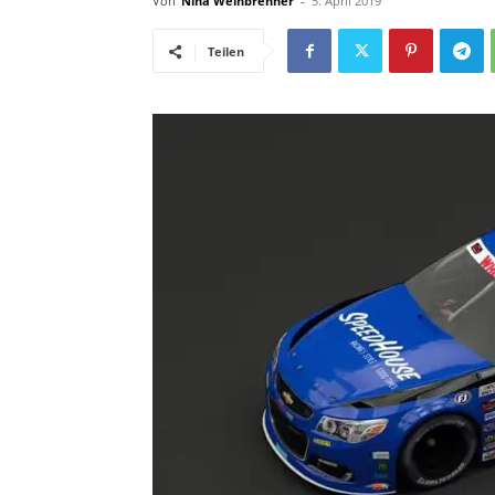
Von
Nina Weinbrenner
-
5. April 2019
Teilen