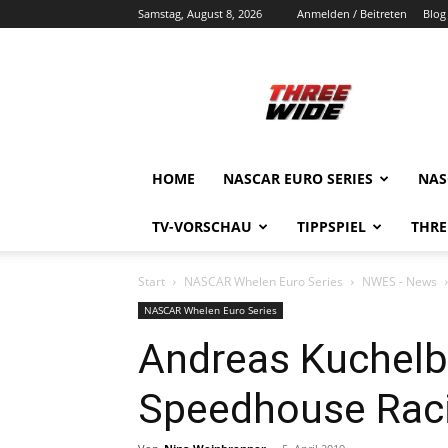
Samstag, August 8, 2026
Anmelden / Beitreten
Blog
ThreeWide.de
HOME
NASCAR EURO SERIES
NAS
TV-VORSCHAU
TIPPSPIEL
THRE
Start
NASCAR Whelen Euro Series
NWES - News
NASCAR Whelen Euro Series
Andreas Kuchelb
Speedhouse Raci