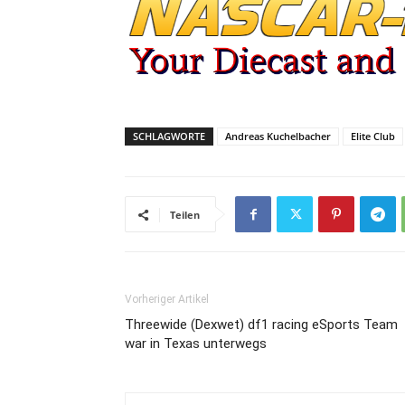
SCHLAGWORTE
Andreas Kuchelbacher
Elite Club
Teilen
Vorheriger Artikel
Threewide (Dexwet) df1 racing eSports Team
war in Texas unterwegs