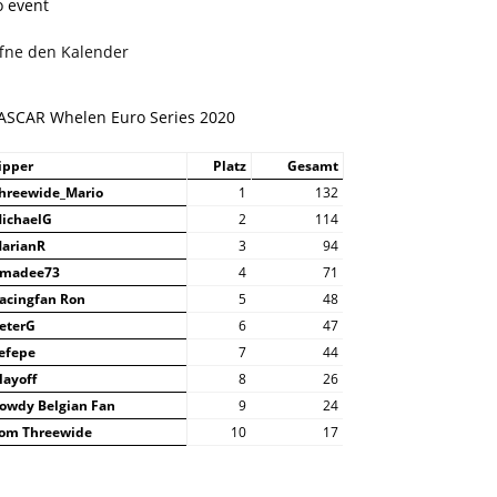
o event
ffne den Kalender
ASCAR Whelen Euro Series 2020
ipper
Platz
Gesamt
hreewide_Mario
1
132
ichaelG
2
114
arianR
3
94
madee73
4
71
acingfan Ron
5
48
eterG
6
47
efepe
7
44
layoff
8
26
owdy Belgian Fan
9
24
om Threewide
10
17