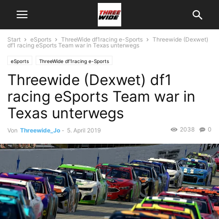
Start
eSports
ThreeWide df1racing e-Sports
Threewide (Dexwet)
df1 racing eSports Team war in Texas unterwegs
eSports
ThreeWide df1racing e-Sports
Threewide (Dexwet) df1
racing eSports Team war in
Texas unterwegs
2038
0
Von
Threewide_Jo
-
5. April 2019