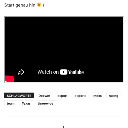
Start genau hin
)
SCHLAGWORTE
Dexwet
esport
esports
mexs
racing
team
Texas
threewide