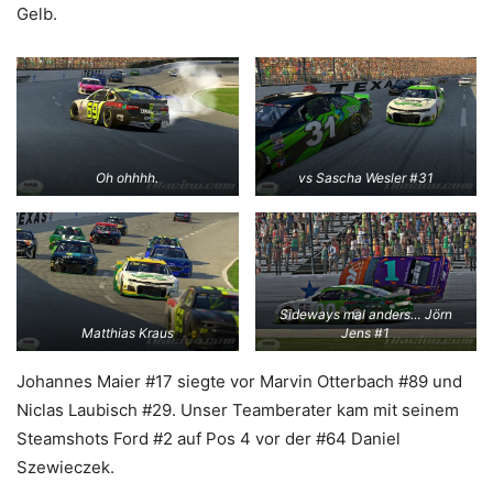
Gelb.
Oh ohhhh.
vs Sascha Wesler #31
Sideways mal anders… Jörn
Matthias Kraus
Jens #1
Johannes Maier #17 siegte vor Marvin Otterbach #89 und
Niclas Laubisch #29. Unser Teamberater kam mit seinem
Steamshots Ford #2 auf Pos 4 vor der #64 Daniel
Szewieczek.