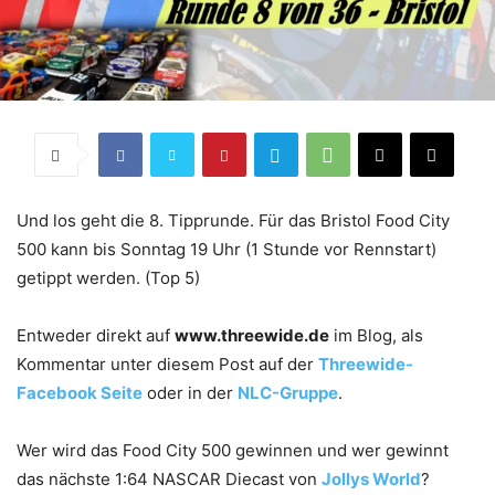
Und los geht die 8. Tipprunde. Für das Bristol Food City
500 kann bis Sonntag 19 Uhr (1 Stunde vor Rennstart)
getippt werden. (Top 5)
Entweder direkt auf
www.threewide.de
im Blog, als
Kommentar unter diesem Post auf der
Threewide-
Facebook Seite
oder in der
NLC-Gruppe
.
Wer wird das Food City 500 gewinnen und wer gewinnt
das nächste 1:64 NASCAR Diecast von
Jollys World
?