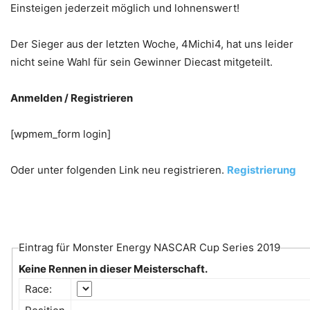
Einsteigen jederzeit möglich und lohnenswert!
Der Sieger aus der letzten Woche, 4Michi4, hat uns leider
nicht seine Wahl für sein Gewinner Diecast mitgeteilt.
Anmelden / Registrieren
[wpmem_form login]
Oder unter folgenden Link neu registrieren.
Registrierung
Eintrag für Monster Energy NASCAR Cup Series 2019
Keine Rennen in dieser Meisterschaft.
Race: