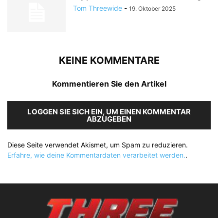
Tom Threewide
-
19. Oktober 2025
KEINE KOMMENTARE
Kommentieren Sie den Artikel
LOGGEN SIE SICH EIN, UM EINEN KOMMENTAR
ABZUGEBEN
Diese Seite verwendet Akismet, um Spam zu reduzieren.
Erfahre, wie deine Kommentardaten verarbeitet werden.
.