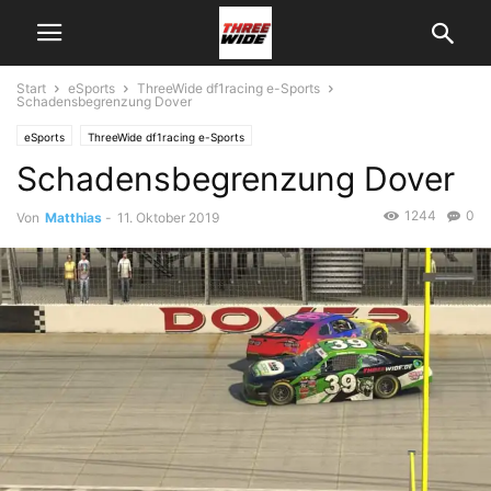
Start
eSports
ThreeWide df1racing e-Sports
Schadensbegrenzung Dover
eSports
ThreeWide df1racing e-Sports
Schadensbegrenzung Dover
1244
0
Von
Matthias
-
11. Oktober 2019