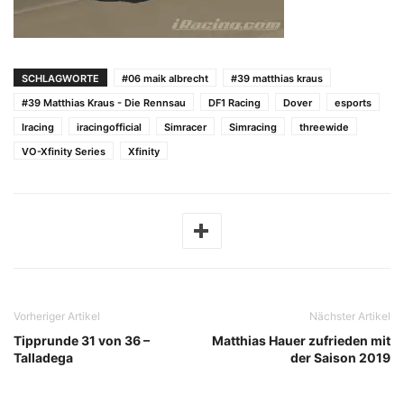
SCHLAGWORTE
#06 maik albrecht
#39 matthias kraus
#39 Matthias Kraus - Die Rennsau
DF1 Racing
Dover
esports
Iracing
iracingofficial
Simracer
Simracing
threewide
VO-Xfinity Series
Xfinity
Vorheriger Artikel
Nächster Artikel
Tipprunde 31 von 36 –
Matthias Hauer zufrieden mit
Talladega
der Saison 2019