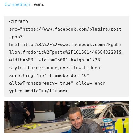
Competition
Team.
<iframe 
src="https://www.facebook.com/plugins/post
.php?
href=https%3A%2F%2Fwww.facebook.com%2Fgabi
llon.frederic%2Fposts%2F10158144668432281&
width=500" width="500" height="728" 
style="border:none;overflow:hidden" 
scrolling="no" frameborder="0" 
allowTransparency="true" allow="encr

ypted-media"></iframe>