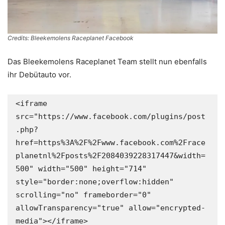
Credits: Bleekemolens Raceplanet Facebook
Das Bleekemolens Raceplanet Team stellt nun ebenfalls
ihr Debütauto vor.
<iframe 
src="https://www.facebook.com/plugins/post
.php?
href=https%3A%2F%2Fwww.facebook.com%2Frace
planetnl%2Fposts%2F2084039228317447&width=
500" width="500" height="714" 
style="border:none;overflow:hidden" 
scrolling="no" frameborder="0" 
allowTransparency="true" allow="encrypted-
media"></iframe>