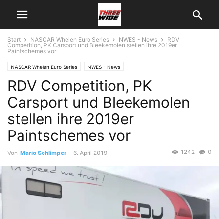
Start
NASCAR Whelen Euro Series
NWES - News
RDV
Competition, PK Carsport und Bleekemolen stellen ihre 2019er
Paintschemes vor
NASCAR Whelen Euro Series
NWES - News
RDV Competition, PK
Carsport und Bleekemolen
stellen ihre 2019er
Paintschemes vor
1242
0
Von
Mario Schlimper
-
6. April 2019