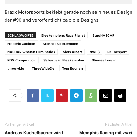
Braxx Motorsports beklebt gerade noch sein neues Design
der #90 und veröffentlicht bald die Designs.
SCHLAGWORTE
Bleekemolens Race Planet
EuroNASCAR
Frederic Gabillon
Michael Bleekemolen
NASCAR Whelen Euro Series
Niels Albert
NWES
PK Carsport
RDV Compétition
Sebastiaan Bleekemolen
Stienes Longin
threewide
ThreeWideDe
Tom Boonen
Vorheriger Artikel
Nächster Artikel
Andreas Kuchelbacher wird
Memphis Racing mit zwei