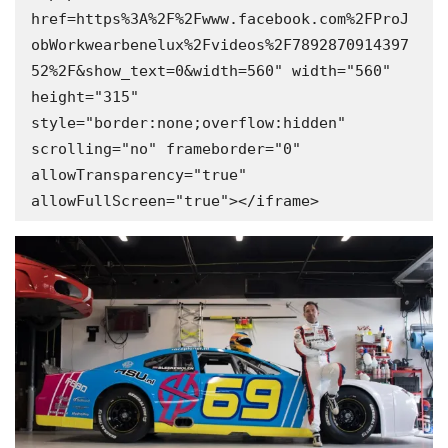
href=https%3A%2F%2Fwww.facebook.com%2FProJ
obWorkwearbenelux%2Fvideos%2F7892870914397
52%2F&show_text=0&width=560" width="560" 
height="315" 
style="border:none;overflow:hidden" 
scrolling="no" frameborder="0" 
allowTransparency="true" 
allowFullScreen="true"></iframe>