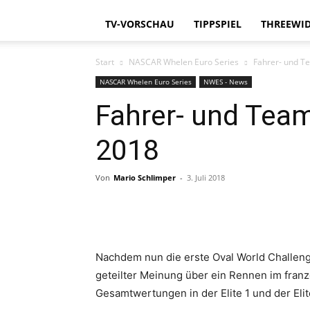
TV-VORSCHAU
TIPPSPIEL
THREEWID
Start
NASCAR Whelen Euro Series
Fahrer- und T
NASCAR Whelen Euro Series
NWES - News
Fahrer- und Tea
2018
Von
Mario Schlimper
-
3. Juli 2018
Teilen
Nachdem nun die erste Oval World Challen
geteilter Meinung über ein Rennen im franzö
Gesamtwertungen in der Elite 1 und der Eli