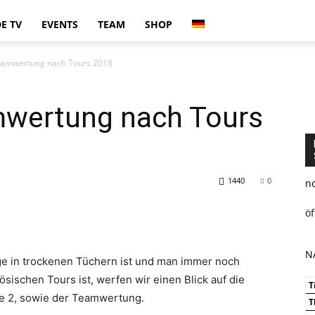
E TV
EVENTS
TEAM
SHOP
eamwertung nach Tours 2018
mwertung nach Tours
1440
0
n
ö
N
ge in trockenen Tüchern ist und man immer noch
sischen Tours ist, werfen wir einen Blick auf die
T
te 2, sowie der Teamwertung.
T