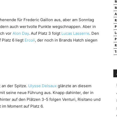
M
M
A
enende für Frederic Gaillon aus, aber am Sonntag
R
ndern auch wertvolle Punkte wegschnappen. Aber in
P
och vor
Alon Day
. Auf Platz 3 folgt
Lucas Lasserre
. Den
L
P
 Platz 6 liegt
Ercoli
, der noch in Brands Hatch siegen
R
T
ot an der Spitze.
Ulysse Delsaux
glänzte an diesem
t seine neue Führung aus. Knapp dahinter, der in
inter auf den Plätzen 3-5 folgen Venturi, Risitano und
 im Moment auf Platz 6.