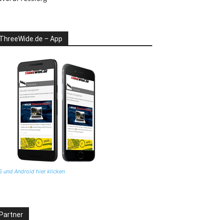
ThreeWide.de – App
S und Android hier klicken
Partner