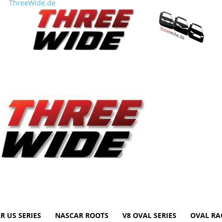
ThreeWide.de
R US SERIES
NASCAR ROOTS
V8 OVAL SERIES
OVAL RA