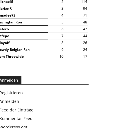
ichaelG
2
114
arianR
3
94
madee73
4
71
acingfan Ron
5
48
eterG
6
47
efepe
7
44
layoff
8
26
owdy Belgian Fan
9
24
om Threewide
10
17
Anmelden
Registrieren
Anmelden
Feed der Einträge
Kommentar-Feed
WordPress.org