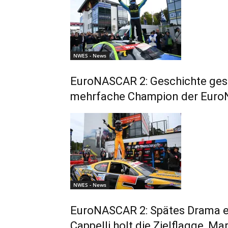
NWES - News
EuroNASCAR 2: Geschichte gesc
mehrfache Champion der Eur
NWES - News
EuroNASCAR 2: Spätes Drama e
Cappelli holt die Zielflagge, M