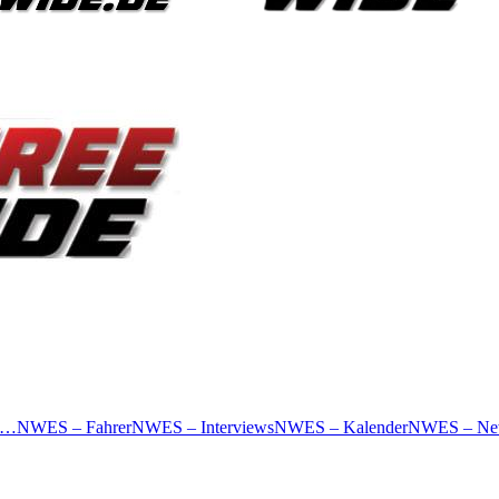
 …
NWES – Fahrer
NWES – Interviews
NWES – Kalender
NWES – Ne