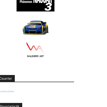
Counter
sucherzähler
Blogstatistik