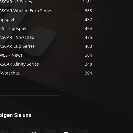
ASCAR US Series
1181
ASCAR Whelen Euro Series
968
ppspiel
487
S - Tippspiel
484
ASCAR - Vorschau
475
ASCAR Cup Series
460
WES - News
364
SCAR Xfinity Series
348
V-Vorschau
304
olgen Sie uns