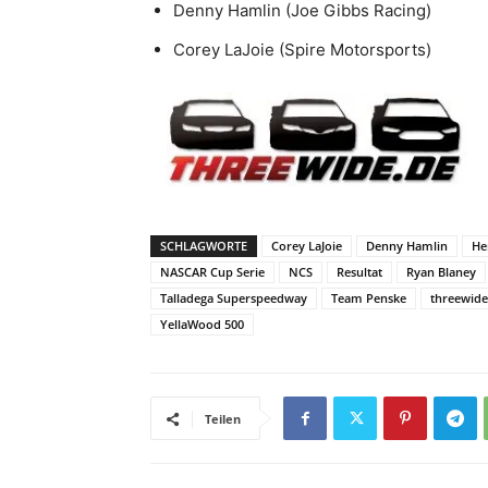
Denny Hamlin (Joe Gibbs Racing)
Corey LaJoie (Spire Motorsports)
SCHLAGWORTE
Corey LaJoie
Denny Hamlin
He
NASCAR Cup Serie
NCS
Resultat
Ryan Blaney
Talladega Superspeedway
Team Penske
threewide
YellaWood 500
Teilen