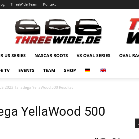
log
ThreeWide Team
Kontakt
R US SERIES
NASCAR ROOTS
V8 OVAL SERIES
OVAL RA
E TV
EVENTS
TEAM
SHOP
CS 2023 Talladega YellaWood 500 Resultat
ega YellaWood 500