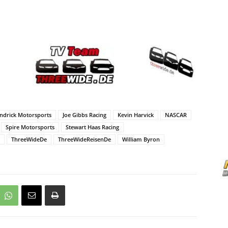
ndrick Motorsports
Joe Gibbs Racing
Kevin Harvick
NASCAR
Spire Motorsports
Stewart Haas Racing
ThreeWideDe
ThreeWideReisenDe
William Byron