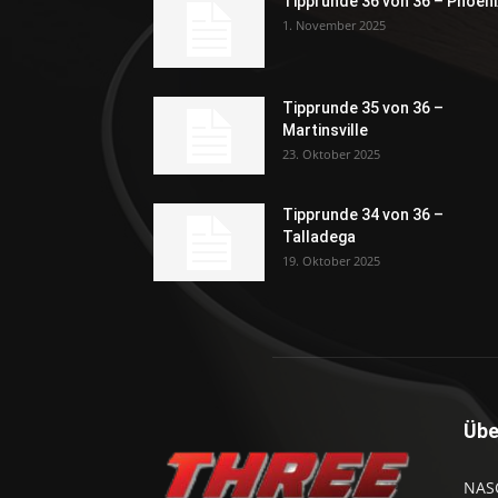
Tipprunde 36 von 36 – Phoeni
1. November 2025
Tipprunde 35 von 36 –
Martinsville
23. Oktober 2025
Tipprunde 34 von 36 –
Talladega
19. Oktober 2025
Übe
NASC