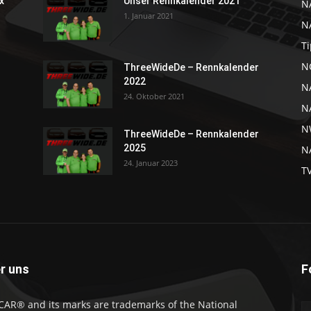
x
Unser Rennkalender 2021
N
1. Januar 2021
N
Ti
NC
ThreeWideDe – Rennkalender
2022
N
24. Oktober 2021
N
N
ThreeWideDe – Rennkalender
2025
NA
24. Januar 2023
T
r uns
F
AR® and its marks are trademarks of the National