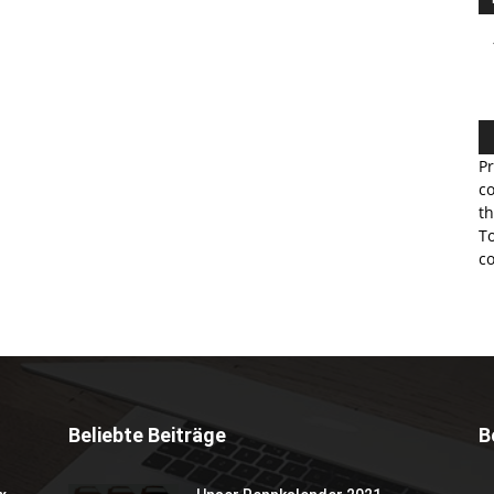
Pr
co
th
To
co
Beliebte Beiträge
B