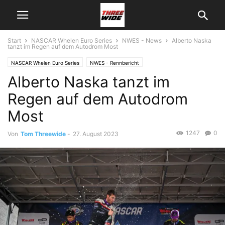
Start
NASCAR Whelen Euro Series
NWES - News
Alberto Naska
tanzt im Regen auf dem Autodrom Most
NASCAR Whelen Euro Series
NWES - Rennbericht
Alberto Naska tanzt im
Regen auf dem Autodrom
Most
1247
0
Von
Tom Threewide
-
27. August 2023