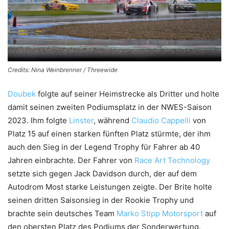
Credits: Nina Weinbrenner / Threewide
Doubek
folgte auf seiner Heimstrecke als Dritter und holte
damit seinen zweiten Podiumsplatz in der NWES-Saison
2023. Ihm folgte
Linster
, während
Claudio Cappelli
von
Platz 15 auf einen starken fünften Platz stürmte, der ihm
auch den Sieg in der Legend Trophy für Fahrer ab 40
Jahren einbrachte. Der Fahrer von
Race Art Technology
setzte sich gegen Jack Davidson durch, der auf dem
Autodrom Most starke Leistungen zeigte. Der Brite holte
seinen dritten Saisonsieg in der Rookie Trophy und
brachte sein deutsches Team
Marko Stipp Motorsport
auf
den obersten Platz des Podiums der Sonderwertung.