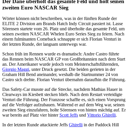
Der Däne überholt das gesamte Feld und holt seinen
zweiten Euro NASCAR Sieg
Wörter können nicht beschreiben, was in der fünften Runde der
ELITE 2 Division am Brands Hatch Indy Circuit passiert ist. Lasse
Sörensen startete vom 26. Platz und überholte das gesamte Feld, um
seinen zweiten NASCAR Whelen Euro Series Sieg zu feiern. Nach
einem fulminanten Comeback schnappte er sich Florian Venturi in
der letzten Runde, der langsam unterwegs war.
Schon früh im Rennen wurde es dramatisch: Andre Castro führte
das Rennen beim NASCAR GP von Großbritannien nach dem Start
an. Der Amerikaner wurde jedoch vom Meisterschaftsführenden,
Giorgio Maggi
, unter Druck gesetzt. Die beiden gerieten in der
Graham Hill Bend aneinander, weshalb die Startnummer 24 von
Castro sich drehte. Florian Venturi übernahm daraufhin die Führung.
Das Safety-Car musste auf die Strecke, nachdem Mathias Hauer in
Clearways im Kiesbett stecken blieb. Nach dem Restart verteidigte
Venturi die Führung. Der Franzose schaffte es, sich einen Vorsprung
auf die Verfolger aufzubauen. Während er auf dem Weg war, seinen
zweiten Sieg einzufahren, holte Sörensen von hinten mächtig auf. Er
war bereits auf Platz vier hinter
Scott Jeffs
und
Vittorio Ghirelli
.
In der letzten Runde attackierte Jeffs
Ghirelli
in der Paddock Hill