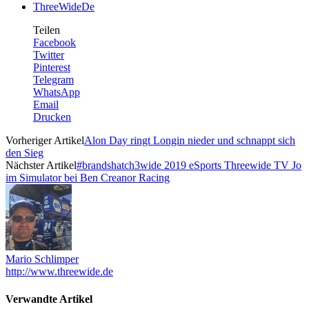
ThreeWideDe
Teilen
Facebook
Twitter
Pinterest
Telegram
WhatsApp
Email
Drucken
Vorheriger Artikel
Alon Day ringt Longin nieder und schnappt sich
den Sieg
Nächster Artikel
#brandshatch3wide 2019 eSports Threewide TV Jo
im Simulator bei Ben Creanor Racing
Mario Schlimper
http://www.threewide.de
Verwandte Artikel