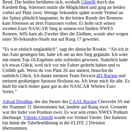
Bend. Die beiden berührten sich, weshalb
Ghirelli
durch das
Kiesbett flog. Sörensen nutzte die Möglichkeit und ging an beiden
vorbei auf Platz zwei. Wenige Sekunden später wurde Venturi an
der Spitze plötzlich langsamer. In der letzten Runde des Rennens
kam Sörensen an dem Franzosen vorbei. Er holte sich seinen
zweiten Euro NASCAR Sieg in seinem erst fünften NWES
Rennen. Jeffs kam als Zweiter über die Ziellinie, wurde aber wegen
einer 30-Sekunden-Strafe nur auf Rang 17 gewertet.
“Es war einfach unglaublich”, sagt der dänische Rookie. “Als ich in
das Auto gestiegen bin, habe ich nie an den Sieg geglaubt. Ich wäre
mit einem Top-10-Ergebnis sehr zufrieden gewesen. Natürlich hatte
ich etwas Glück, weil sich vor mir Fahrer gedreht haben und es
Unfälle gab. Wenn du von Platz 26 aus startest, brauchst du
natürlich Glück. Ich danke meinem Team Dexwet-
df1 Racing
und
meinem großartigen Sponsor flexlease.nu. Ich freue mich für alle. Es
läuft für mich bisher ganz gut in der NASCAR Whelen Euro
Series.”
Advait Deodhar
, der das Steuer des
CAAL Racing
Chevrolet SS mit
der Nummer 31 übernommen hat, landete auf Rang zwei. Gestartet
war der Inder von Position zwei. Es war sein erstes NWES Podium
überhaupt.
Vittorio Ghirelli
wurde vor Venturi Vierter. Der Italiener
hat damit die Tabellenführung in der ELITE 2 Division
übernommen.