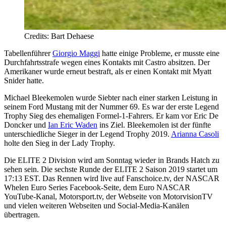
Credits: Bart Dehaese
Tabellenführer
Giorgio Maggi
hatte einige Probleme, er musste eine
Durchfahrtsstrafe wegen eines Kontakts mit Castro absitzen. Der
Amerikaner wurde erneut bestraft, als er einen Kontakt mit Myatt
Snider hatte.
Michael Bleekemolen wurde Siebter nach einer starken Leistung in
seinem Ford Mustang mit der Nummer 69. Es war der erste Legend
Trophy Sieg des ehemaligen Formel-1-Fahrers. Er kam vor Eric De
Doncker und
Ian Eric Waden
ins Ziel. Bleekemolen ist der fünfte
unterschiedliche Sieger in der Legend Trophy 2019.
Arianna Casoli
holte den Sieg in der Lady Trophy.
Die ELITE 2 Division wird am Sonntag wieder in Brands Hatch zu
sehen sein. Die sechste Runde der ELITE 2 Saison 2019 startet um
17:13 EST. Das Rennen wird live auf Fanschoice.tv, der NASCAR
Whelen Euro Series Facebook-Seite, dem Euro NASCAR
YouTube-Kanal, Motorsport.tv, der Webseite von MotorvisionTV
und vielen weiteren Webseiten und Social-Media-Kanälen
übertragen.