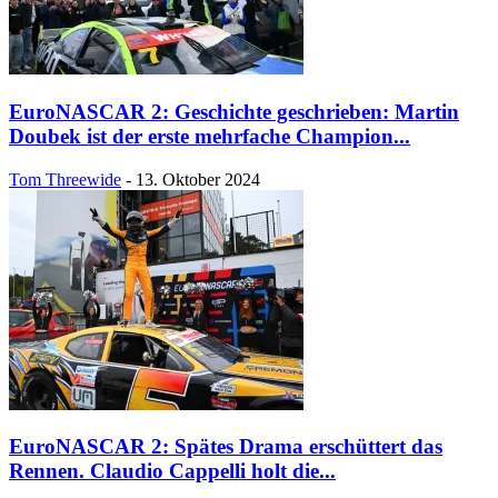
EuroNASCAR 2: Geschichte geschrieben: Martin
Doubek ist der erste mehrfache Champion...
Tom Threewide
-
13. Oktober 2024
EuroNASCAR 2: Spätes Drama erschüttert das
Rennen. Claudio Cappelli holt die...