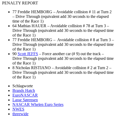
PENALTY REPORT
77 Freddie HEMBORG – Avoidable collision # 11 at Turn 2
– Drive Through (equivalent add 30 seconds to the elapsed
time of the Race 1)
64 Mathias HAUER – Avoidable collision # 78 at Turn 3 –
Drive Through (equivalent add 30 seconds to the elapsed time
of the Race 1)
77 Freddie HEMBORG – Avoidable collision # 8 at Turn 3 –
Drive Through (equivalent add 30 seconds to the elapsed time
of the Race 1)
90
Scott JEFFS
– Force another car (# 9) out the track –
Drive Through (equivalent add 30 seconds to the elapsed time
of the Race 1)
8 Nicholas RISTIANO – Avoidable collision # 2 at Turn 2 –
Drive Through (equivalent add 30 seconds to the elapsed time
of the Race 1)
Schlagworte
Brands Hatch
EuroNASCAR
Lasse Sørensen
NASCAR Whelen Euro Series
NWES
threewide