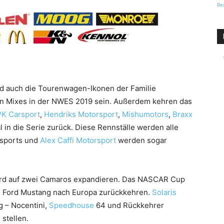
Be
d auch die Tourenwagen-Ikonen der Familie
en Mixes in der NWES 2019 sein. Außerdem kehren das
PK Carsport
,
Hendriks Motorsport
,
Mishumotors
,
Braxx
 in die Serie zurück. Diese Rennställe werden alle
rsports und
Alex Caffi Motorsport
werden sogar
rd auf zwei Camaros expandieren. Das NASCAR Cup
m Ford Mustang nach Europa zurückkehren.
Solaris
g – Nocentini,
Speedhouse
64 und Rückkehrer
stellen.