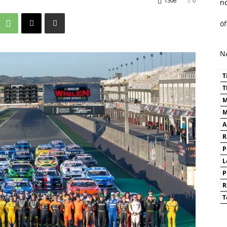
1306
0
n
ö
N
T
T
M
M
A
R
P
L
P
R
T