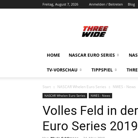
Freitag, August 7, 2026
Anmelden / Beitreten
Blog
ThreeWide.de
HOME
NASCAR EURO SERIES
NAS
TV-VORSCHAU
TIPPSPIEL
THRE
Start
NASCAR Whelen Euro Series
NWES - News
NASCAR Whelen Euro Series
NWES - News
Volles Feld in 
Euro Series 2019