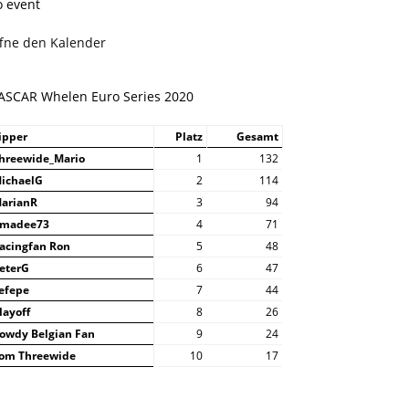
o event
ffne den Kalender
ASCAR Whelen Euro Series 2020
ipper
Platz
Gesamt
hreewide_Mario
1
132
ichaelG
2
114
arianR
3
94
madee73
4
71
acingfan Ron
5
48
eterG
6
47
efepe
7
44
layoff
8
26
owdy Belgian Fan
9
24
om Threewide
10
17