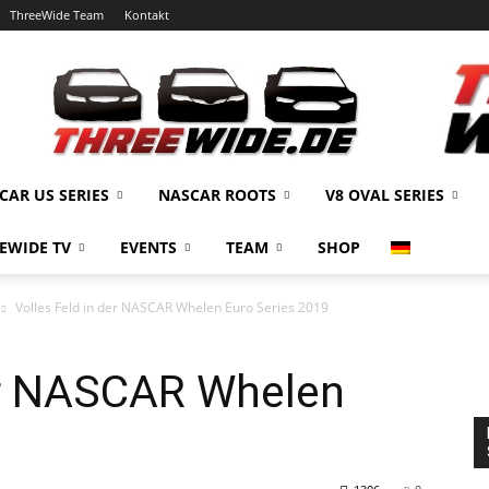
ThreeWide Team
Kontakt
CAR US SERIES
NASCAR ROOTS
V8 OVAL SERIES
EWIDE TV
EVENTS
TEAM
SHOP
Volles Feld in der NASCAR Whelen Euro Series 2019
der NASCAR Whelen