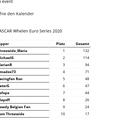
o event
ffne den Kalender
ASCAR Whelen Euro Series 2020
ipper
Platz
Gesamt
hreewide_Mario
1
132
ichaelG
2
114
arianR
3
94
madee73
4
71
acingfan Ron
5
48
eterG
6
47
efepe
7
44
layoff
8
26
owdy Belgian Fan
9
24
om Threewide
10
17