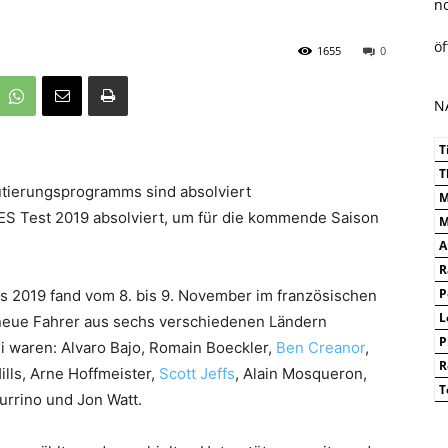
n
ö
1655
0
N
T
T
tierungsprogramms sind absolviert
M
S Test 2019 absolviert, um für die kommende Saison
M
A
R
 2019 fand vom 8. bis 9. November im französischen
P
L
 neue Fahrer aus sechs verschiedenen Ländern
P
 waren: Alvaro Bajo, Romain Boeckler,
Ben Creanor
,
R
ills, Arne Hoffmeister,
Scott Jeffs
, Alain Mosqueron,
T
urrino und Jon Watt.