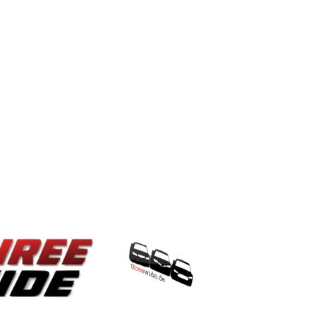
ThreeWide.de
Team
Kontakt