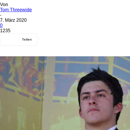
Von
Tom Threewide
-
7. März 2020
0
1235
Teilen