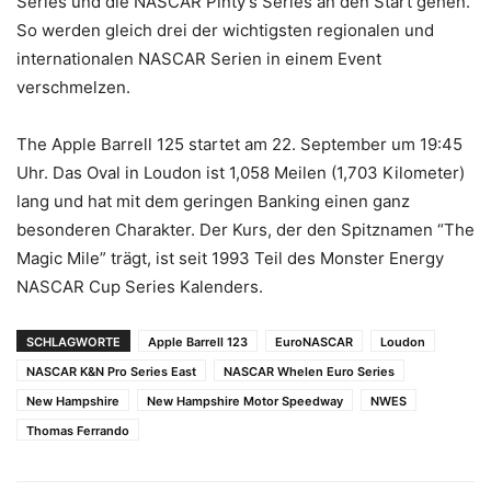
Series und die NASCAR Pinty’s Series an den Start gehen.
So werden gleich drei der wichtigsten regionalen und
internationalen NASCAR Serien in einem Event
verschmelzen.
The Apple Barrell 125 startet am 22. September um 19:45
Uhr. Das Oval in Loudon ist 1,058 Meilen (1,703 Kilometer)
lang und hat mit dem geringen Banking einen ganz
besonderen Charakter. Der Kurs, der den Spitznamen “The
Magic Mile” trägt, ist seit 1993 Teil des Monster Energy
NASCAR Cup Series Kalenders.
SCHLAGWORTE
Apple Barrell 123
EuroNASCAR
Loudon
NASCAR K&N Pro Series East
NASCAR Whelen Euro Series
New Hampshire
New Hampshire Motor Speedway
NWES
Thomas Ferrando