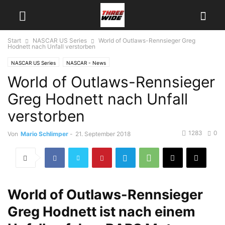
Start
NASCAR US Series
World of Outlaws-Rennsieger Greg
Hodnett nach Unfall verstorben
NASCAR US Series
NASCAR - News
World of Outlaws-Rennsieger
Greg Hodnett nach Unfall
verstorben
1283
0
Von
Mario Schlimper
-
21. September 2018
World of Outlaws-Rennsieger
Greg Hodnett ist nach einem