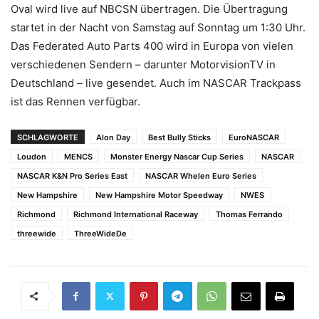
Oval wird live auf NBCSN übertragen. Die Übertragung
startet in der Nacht von Samstag auf Sonntag um 1:30 Uhr.
Das Federated Auto Parts 400 wird in Europa von vielen
verschiedenen Sendern – darunter MotorvisionTV in
Deutschland – live gesendet. Auch im NASCAR Trackpass
ist das Rennen verfügbar.
SCHLAGWORTE
Alon Day
Best Bully Sticks
EuroNASCAR
Loudon
MENCS
Monster Energy Nascar Cup Series
NASCAR
NASCAR K&N Pro Series East
NASCAR Whelen Euro Series
New Hampshire
New Hampshire Motor Speedway
NWES
Richmond
Richmond International Raceway
Thomas Ferrando
threewide
ThreeWideDe