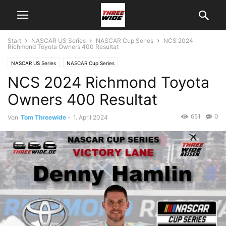
Start
NASCAR US Series
NASCAR Cup Series
NCS 2024
Richmond Toyota Owners 400 Resultat
NASCAR US Series
NASCAR Cup Series
NCS 2024 Richmond Toyota
Owners 400 Resultat
651
0
Von
Tom Threewide
-
1. April 2024