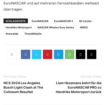
EuroNASCAR und auf mehreren Fernsehkanälen weltweit
übertragen.
SCHLAGWORTE
EuroNASCAR
EuroNASCAR 2
Gil Linster
Hendriks Motorsport
NASCAR Whelen Euro Series
NWES
threewide
ThreeWideDe
Vorheriger Artikel
Nächster Artikel
NCS 2024 Los Angeles
Liam Hezemans kehrt für die
Busch Light Clash at The
EuroNASCAR PRO zu
Coliseum Resultat
Hendriks Motorsport zurück