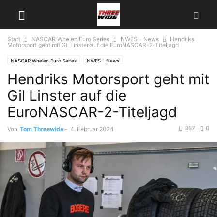
Start
NASCAR Whelen Euro Series
NWES - News
Hendriks
Motorsport geht mit Gil Linster auf die EuroNASCAR-2-Titeljagd
NASCAR Whelen Euro Series
NWES - News
Hendriks Motorsport geht mit
Gil Linster auf die
EuroNASCAR-2-Titeljagd
887
0
Von
Tom Threewide
-
4. Februar 2024