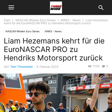
Start
NASCAR Whelen Euro Series
NWES - News
Liam Hezemans
kehrt für die EuroNASCAR PRO zu Hendriks Motorsport zurück
NASCAR Whelen Euro Series
NWES - News
Liam Hezemans kehrt für die
EuroNASCAR PRO zu
Hendriks Motorsport zurück
1109
0
Von
Tom Threewide
-
9. Februar 2024