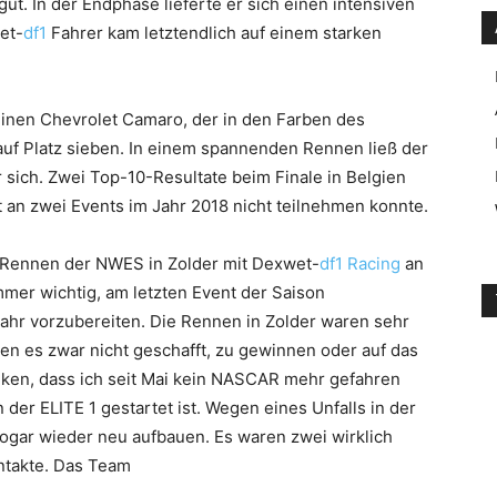
t. In der Endphase lieferte er sich einen intensiven
et-
df1
Fahrer kam letztendlich auf einem starken
inen Chevrolet Camaro, der in den Farben des
 auf Platz sieben. In einem spannenden Rennen ließ der
 sich. Zwei Top-10-Resultate beim Finale in Belgien
t an zwei Events im Jahr 2018 nicht teilnehmen konnte.
en Rennen der NWES in Zolder mit Dexwet-
df1 Racing
an
immer wichtig, am letzten Event der Saison
hr vorzubereiten. Die Rennen in Zolder waren sehr
ben es zwar nicht geschafft, zu gewinnen oder auf das
ken, dass ich seit Mai kein NASCAR mehr gefahren
 der ELITE 1 gestartet ist. Wegen eines Unfalls in der
ogar wieder neu aufbauen. Es waren zwei wirklich
ntakte. Das Team