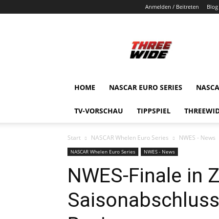
Anmelden / Beitreten
Blog
ThreeWide.de
HOME
NASCAR EURO SERIES
NASCA
TV-VORSCHAU
TIPPSPIEL
THREEWID
Start
NASCAR Whelen Euro Series
NWES - News
NASCAR Whelen Euro Series
NWES - News
NWES-Finale in Z
Saisonabschluss