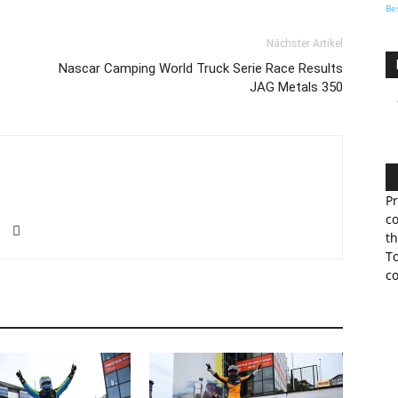
Be
Nächster Artikel
Nascar Camping World Truck Serie Race Results
JAG Metals 350
Pr
co
th
To
co