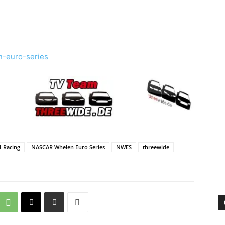
n-euro-series
1 Racing
NASCAR Whelen Euro Series
NWES
threewide