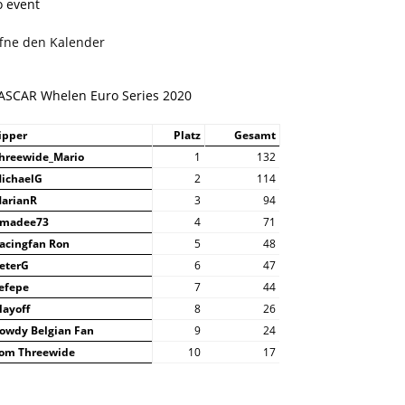
o event
ffne den Kalender
ASCAR Whelen Euro Series 2020
ipper
Platz
Gesamt
hreewide_Mario
1
132
ichaelG
2
114
arianR
3
94
madee73
4
71
acingfan Ron
5
48
eterG
6
47
efepe
7
44
layoff
8
26
owdy Belgian Fan
9
24
om Threewide
10
17