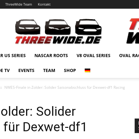
ThreeWide Team
Kontakt
R US SERIES
NASCAR ROOTS
V8 OVAL SERIES
OVAL RA
E TV
EVENTS
TEAM
SHOP
NWES-Finale in Zolder: Solider Saisonabschluss für Dexwet-df1 Racing
older: Solider
 für Dexwet-df1