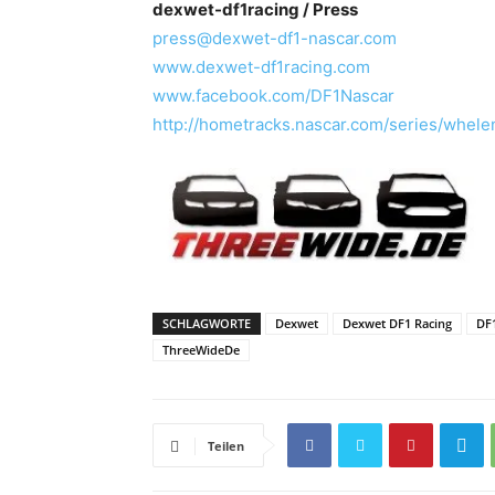
dexwet-df1racing / Press
press@dexwet-df1-nascar.com
www.dexwet-df1racing.com
www.facebook.com/DF1Nascar
http://hometracks.nascar.com/series/whele
SCHLAGWORTE
Dexwet
Dexwet DF1 Racing
DF
ThreeWideDe
Teilen