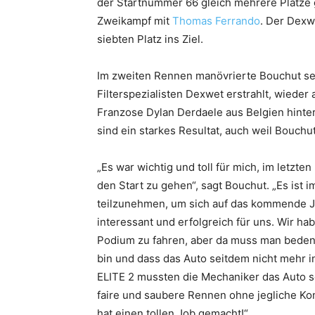
der Startnummer 66 gleich mehrere Plätze gu
Zweikampf mit
Thomas Ferrando
. Der Dexw
siebten Platz ins Ziel.
Im zweiten Rennen manövrierte Bouchut se
Filterspezialisten Dexwet erstrahlt, wieder
Franzose Dylan Derdaele aus Belgien hinter
sind ein starkes Resultat, auch weil Bouchu
„Es war wichtig und toll für mich, im letzt
den Start zu gehen“, sagt Bouchut. „Es ist 
teilzunehmen, um sich auf das kommende Ja
interessant und erfolgreich für uns. Wir ha
Podium zu fahren, aber da muss man beden
bin und dass das Auto seitdem nicht mehr in
ELITE 2 mussten die Mechaniker das Auto s
faire und saubere Rennen ohne jegliche Ko
hat einen tollen Job gemacht!“