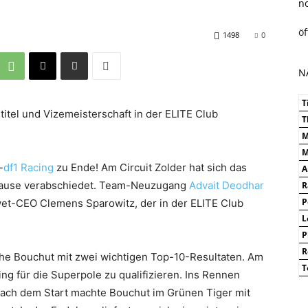
n
ö
1498
0
N
T
itel und Vizemeisterschaft in der ELITE Club
T
M
M
-
df1 Racing
zu Ende! Am Circuit Zolder hat sich das
A
rpause verabschiedet. Team-Neuzugang
Advait Deodhar
R
xwet-CEO Clemens Sparowitz, der in der ELITE Club
P
L
P
R
phe Bouchut mit zwei wichtigen Top-10-Resultaten. Am
T
ng für die Superpole zu qualifizieren. Ins Rennen
 Nach dem Start machte Bouchut im Grünen Tiger mit