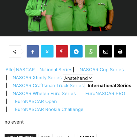
Alle
NASCAR
National Series
NASCAR Cup Series
NASCAR Xfinity Series
NASCAR Craftsman Truck Series
International Series
NASCAR Whelen Euro Series
EuroNASCAR PRO
EuroNASCAR Open
EuroNASCAR Rookie Challenge
no event