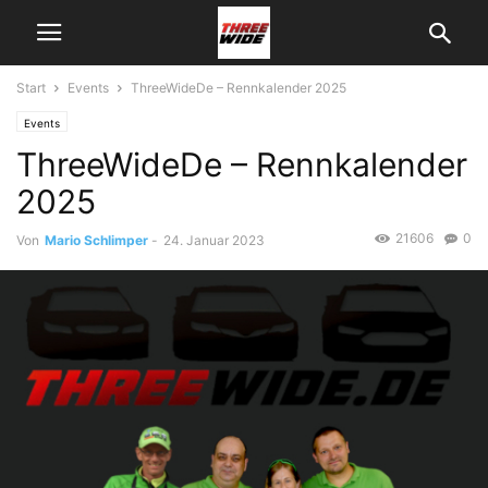
Start
Events
ThreeWideDe – Rennkalender 2025
Events
ThreeWideDe – Rennkalender
2025
21606
0
Von
Mario Schlimper
-
24. Januar 2023