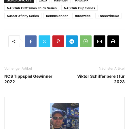
SCHLAGWORTE
2025
Kalender
NASCAR
NASCAR Craftsman Truck Series
NASCAR Cup Series
Nascar Xfinity Series
Rennkalender
threewide
ThreeWideDe
Vorheriger Artikel
Nächster Artikel
NCS Tippspiel Gewinner
Viktor Schiffer bereit für
2022
2023