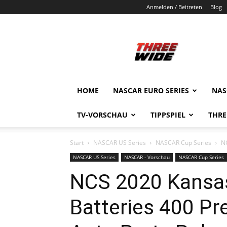
Anmelden / Beitreten
Blog
ThreeWide.de
HOME
NASCAR EURO SERIES
NAS
TV-VORSCHAU
TIPPSPIEL
THRE
Start
NASCAR US Series
NASCAR Cup Series
NC
NASCAR US Series
NASCAR - Vorschau
NASCAR Cup Series
NCS 2020 Kansas
Batteries 400 Pr