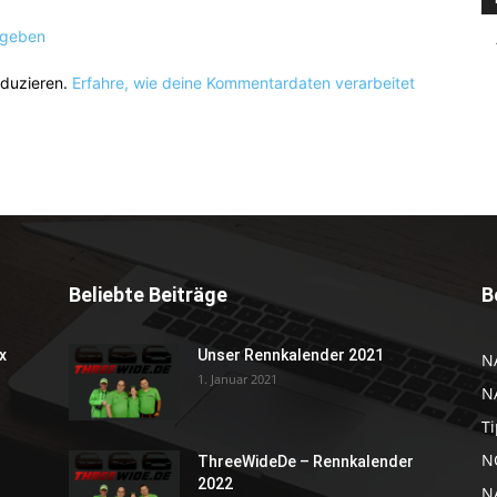
ugeben
eduzieren.
Erfahre, wie deine Kommentardaten verarbeitet
Beliebte Beiträge
B
x
Unser Rennkalender 2021
N
1. Januar 2021
N
Ti
NC
ThreeWideDe – Rennkalender
2022
N