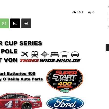
1048
0