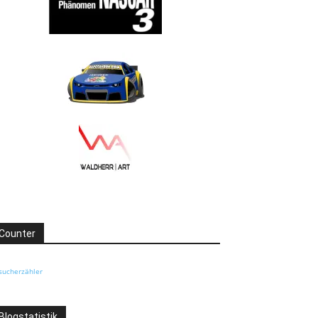
Counter
sucherzähler
Blogstatistik