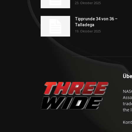
23. Oktober 2025
Tipprunde 34 von 36 –
Talladega
19. Oktober 2025
Übe
NASC
Asso
trad
the 
Kont