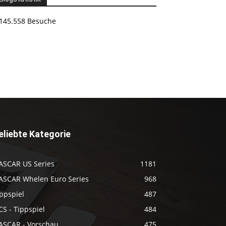
145.558 Besuche
eliebte Kategorie
ASCAR US Series
1181
ASCAR Whelen Euro Series
968
ppspiel
487
S - Tippspiel
484
ASCAR - Vorschau
475