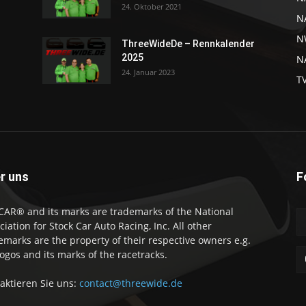
24. Oktober 2021
N
N
ThreeWideDe – Rennkalender
2025
NA
24. Januar 2023
T
r uns
F
AR® and its marks are trademarks of the National
ciation for Stock Car Auto Racing, Inc. All other
emarks are the property of their respective owners e.g.
logos and its marks of the racetracks.
aktieren Sie uns:
contact@threewide.de