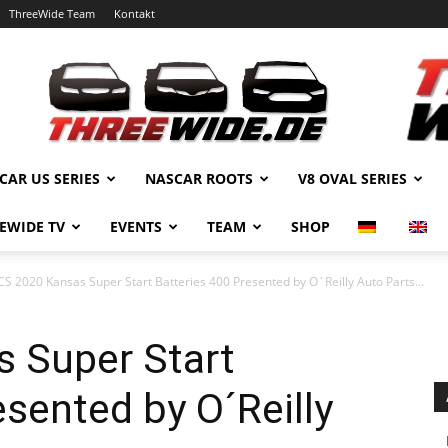
ThreeWide Team
Kontakt
CAR US SERIES
NASCAR ROOTS
V8 OVAL SERIES
EWIDE TV
EVENTS
TEAM
SHOP
S 2020 Kansas Super Start Batteries 400 Presented by O´Reilly Auto Parts...
 Super Start
esented by O´Reilly