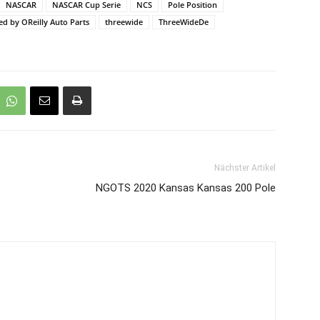
NASCAR
NASCAR Cup Serie
NCS
Pole Position
ed by OReilly Auto Parts
threewide
ThreeWideDe
Nächster Artikel
NGOTS 2020 Kansas Kansas 200 Pole