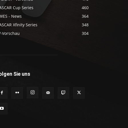
ASCAR Cup Series
460
WES - News
364
SCAR Xfinity Series
348
V-Vorschau
304
olgen Sie uns