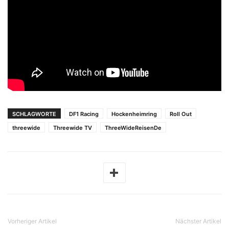
SCHLAGWORTE
DF1 Racing
Hockenheimring
Roll Out
threewide
Threewide TV
ThreeWideReisenDe
Vorheriger Artikel
Nächster Artikel