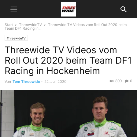
Start
ThreewideTV
Threewide TV Videos vom Roll Out 2020 beim
Team DF1 Racing in...
ThreewideTV
Threewide TV Videos vom
Roll Out 2020 beim Team DF1
Racing in Hockenheim
899
0
Von
Tom Threewide
-
22. Juli 2020