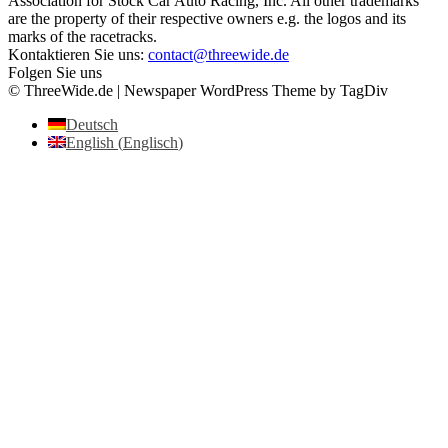
Association for Stock Car Auto Racing, Inc. All other trademarks
are the property of their respective owners e.g. the logos and its
marks of the racetracks.
Kontaktieren Sie uns:
contact@threewide.de
Folgen Sie uns
© ThreeWide.de | Newspaper WordPress Theme by TagDiv
Deutsch
English
(
Englisch
)