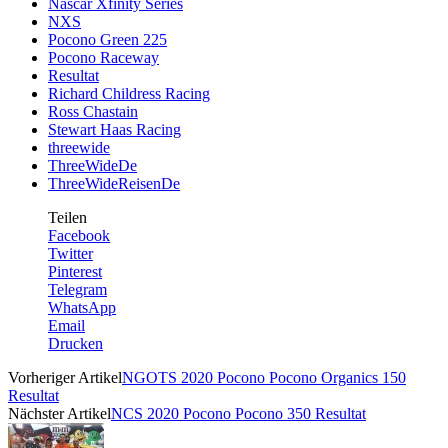
Nascar Xfinity Series
NXS
Pocono Green 225
Pocono Raceway
Resultat
Richard Childress Racing
Ross Chastain
Stewart Haas Racing
threewide
ThreeWideDe
ThreeWideReisenDe
Teilen
Facebook
Twitter
Pinterest
Telegram
WhatsApp
Email
Drucken
Vorheriger Artikel
NGOTS 2020 Pocono Pocono Organics 150
Resultat
Nächster Artikel
NCS 2020 Pocono Pocono 350 Resultat