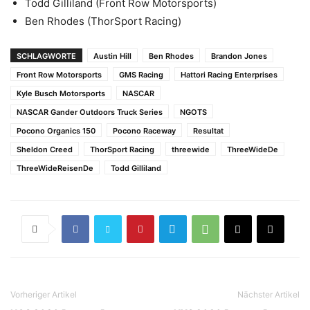
Todd Gilliland (Front Row Motorsports)
Ben Rhodes (ThorSport Racing)
SCHLAGWORTE
Austin Hill
Ben Rhodes
Brandon Jones
Front Row Motorsports
GMS Racing
Hattori Racing Enterprises
Kyle Busch Motorsports
NASCAR
NASCAR Gander Outdoors Truck Series
NGOTS
Pocono Organics 150
Pocono Raceway
Resultat
Sheldon Creed
ThorSport Racing
threewide
ThreeWideDe
ThreeWideReisenDe
Todd Gilliland
Vorheriger Artikel
Nächster Artikel