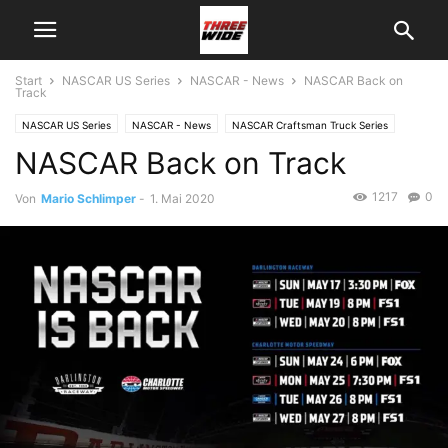
Start
NASCAR US Series
NASCAR - News
NASCAR Back on
Track
NASCAR US Series
NASCAR - News
NASCAR Craftsman Truck Series
NASCAR Back on Track
NASCAR Cup Series
NASCAR Xfinity Series
1217
0
Von
Mario Schlimper
-
1. Mai 2020