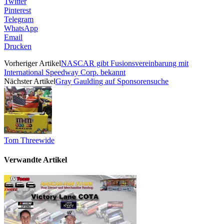
Twitter
Pinterest
Telegram
WhatsApp
Email
Drucken
Vorheriger Artikel
NASCAR gibt Fusionsvereinbarung mit
International Speedway Corp. bekannt
Nächster Artikel
Gray Gaulding auf Sponsorensuche
Tom Threewide
Verwandte Artikel