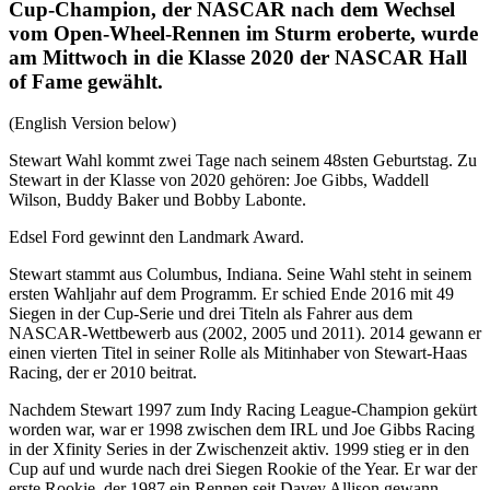
Cup-Champion, der NASCAR nach dem Wechsel
vom Open-Wheel-Rennen im Sturm eroberte, wurde
am Mittwoch in die Klasse 2020 der NASCAR Hall
of Fame gewählt.
(English Version below)
Stewart Wahl kommt zwei Tage nach seinem 48sten Geburtstag. Zu
Stewart in der Klasse von 2020 gehören: Joe Gibbs, Waddell
Wilson, Buddy Baker und Bobby Labonte.
Edsel Ford gewinnt den Landmark Award.
Stewart stammt aus Columbus, Indiana. Seine Wahl steht in seinem
ersten Wahljahr auf dem Programm. Er schied Ende 2016 mit 49
Siegen in der Cup-Serie und drei Titeln als Fahrer aus dem
NASCAR-Wettbewerb aus (2002, 2005 und 2011). 2014 gewann er
einen vierten Titel in seiner Rolle als Mitinhaber von Stewart-Haas
Racing, der er 2010 beitrat.
Nachdem Stewart 1997 zum Indy Racing League-Champion gekürt
worden war, war er 1998 zwischen dem IRL und Joe Gibbs Racing
in der Xfinity Series in der Zwischenzeit aktiv. 1999 stieg er in den
Cup auf und wurde nach drei Siegen Rookie of the Year. Er war der
erste Rookie, der 1987 ein Rennen seit Davey Allison gewann.