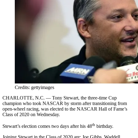
Credits: gettyimages
CHARLOTTE, N.C. — Tony Stewart, the three-time Cup
champion who took NASCAR by storm after transitioning from
open-wheel racing, was elected to the NASCAR Hall of Fame’s
Class of 2020 on Wednesday.
th
Stewart’s election comes two days after his 48
birthday.
Joining Stewart in the Class of 2020 are: Joe Gibbs, Waddell