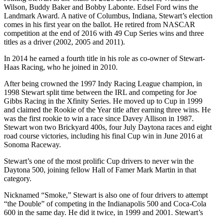
Wilson, Buddy Baker and Bobby Labonte. Edsel Ford wins the
Landmark Award. A native of Columbus, Indiana, Stewart’s election
comes in his first year on the ballot. He retired from NASCAR
competition at the end of 2016 with 49 Cup Series wins and three
titles as a driver (2002, 2005 and 2011).
In 2014 he earned a fourth title in his role as co-owner of Stewart-
Haas Racing, who he joined in 2010.
After being crowned the 1997 Indy Racing League champion, in
1998 Stewart split time between the IRL and competing for Joe
Gibbs Racing in the Xfinity Series. He moved up to Cup in 1999
and claimed the Rookie of the Year title after earning three wins. He
was the first rookie to win a race since Davey Allison in 1987.
Stewart won two Brickyard 400s, four July Daytona races and eight
road course victories, including his final Cup win in June 2016 at
Sonoma Raceway.
Stewart’s one of the most prolific Cup drivers to never win the
Daytona 500, joining fellow Hall of Famer Mark Martin in that
category.
Nicknamed “Smoke,” Stewart is also one of four drivers to attempt
“the Double” of competing in the Indianapolis 500 and Coca-Cola
600 in the same day. He did it twice, in 1999 and 2001. Stewart’s