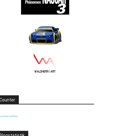
Counter
sucherzähler
Blogstatistik