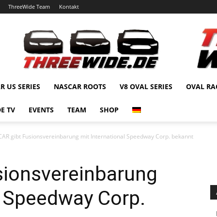
ThreeWide Team
Kontakt
R US SERIES
NASCAR ROOTS
V8 OVAL SERIES
OVAL RA
E TV
EVENTS
TEAM
SHOP
AR gibt Fusionsvereinbarung mit International Speedway Corp. bekannt
ionsvereinbarung
l Speedway Corp.