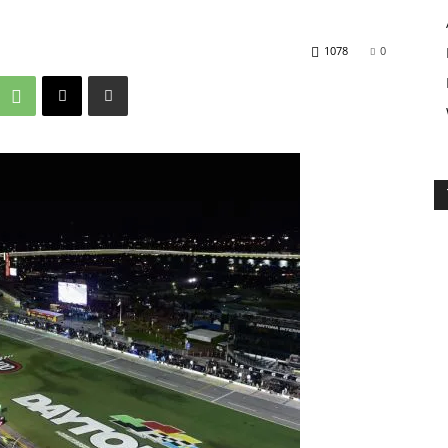
1078
0