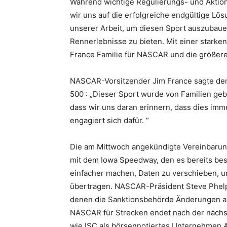
Während wichtige Regulierungs- und Akti
wir uns auf die erfolgreiche endgültige Lö
unserer Arbeit, um diesen Sport auszubaue
Rennerlebnisse zu bieten. Mit einer starke
France Familie für NASCAR und die größere
NASCAR-Vorsitzender Jim France sagte den
500 : „Dieser Sport wurde von Familien gebau
dass wir uns daran erinnern, dass dies imm
engagiert sich dafür. “
Die am Mittwoch angekündigte Vereinbaru
mit dem Iowa Speedway, den es bereits besi
einfacher machen, Daten zu verschieben, u
übertragen. NASCAR-Präsident Steve Phelps
denen die Sanktionsbehörde Änderungen an
NASCAR für Strecken endet nach der nächs
wie ISC als börsennotiertes Unternehmen 