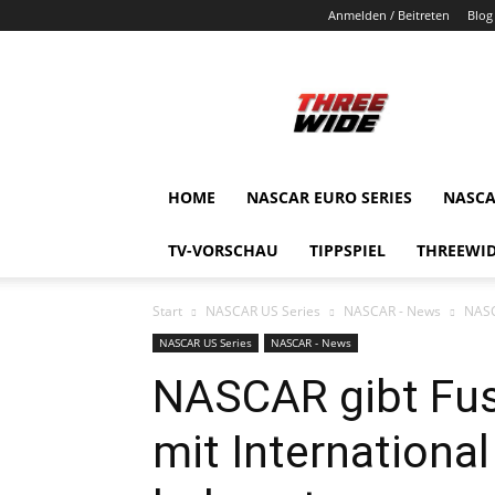
Anmelden / Beitreten
Blog
ThreeWide.de
HOME
NASCAR EURO SERIES
NASCA
TV-VORSCHAU
TIPPSPIEL
THREEWID
Start
NASCAR US Series
NASCAR - News
NASC
NASCAR US Series
NASCAR - News
NASCAR gibt Fus
mit Internationa