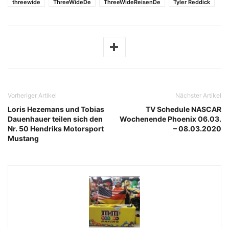
threewide
ThreeWideDe
ThreeWideReisenDe
Tyler Reddick
Vorheriger Artikel
Nächster Artikel
Loris Hezemans und Tobias
TV Schedule NASCAR
Dauenhauer teilen sich den
Wochenende Phoenix 06.03.
Nr. 50 Hendriks Motorsport
– 08.03.2020
Mustang