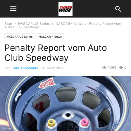
Start
NASCAR US Series
NASCAR - News
Penalty Report vom
Auto Club Speedway
NASCAR US Series
NASCAR - News
Penalty Report vom Auto
Club Speedway
1064
0
Von
Tom Threewide
-
4. März 2020