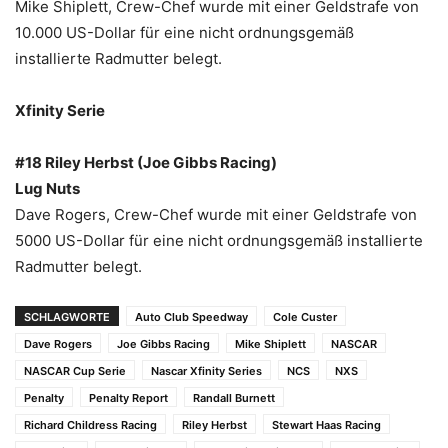
Mike Shiplett, Crew-Chef wurde mit einer Geldstrafe von
10.000 US-Dollar für eine nicht ordnungsgemäß
installierte Radmutter belegt.
Xfinity Serie
#18 Riley Herbst (Joe Gibbs Racing)
Lug Nuts
Dave Rogers, Crew-Chef wurde mit einer Geldstrafe von
5000 US-Dollar für eine nicht ordnungsgemäß installierte
Radmutter belegt.
SCHLAGWORTE
Auto Club Speedway
Cole Custer
Dave Rogers
Joe Gibbs Racing
Mike Shiplett
NASCAR
NASCAR Cup Serie
Nascar Xfinity Series
NCS
NXS
Penalty
Penalty Report
Randall Burnett
Richard Childress Racing
Riley Herbst
Stewart Haas Racing