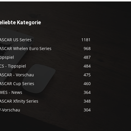
eliebte Kategorie
ASCAR US Series
1181
ASCAR Whelen Euro Series
968
ppspiel
487
S - Tippspiel
484
ASCAR - Vorschau
475
ASCAR Cup Series
460
WES - News
364
SCAR Xfinity Series
348
V-Vorschau
304