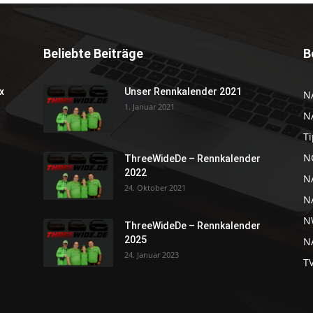
Beliebte Beiträge
B
x
Unser Rennkalender 2021
N
1. Januar 2021
N
Ti
NC
ThreeWideDe – Rennkalender
2022
N
24. Oktober 2021
N
N
ThreeWideDe – Rennkalender
2025
NA
24. Januar 2023
T