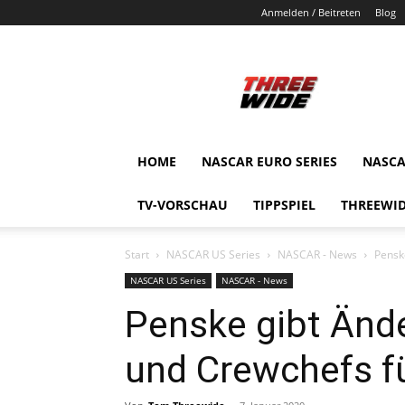
Anmelden / Beitreten
Blog
ThreeWide.de
HOME
NASCAR EURO SERIES
NASCA
TV-VORSCHAU
TIPPSPIEL
THREEWID
Start
NASCAR US Series
NASCAR - News
Pensk
NASCAR US Series
NASCAR - News
Penske gibt Änd
und Crewchefs f