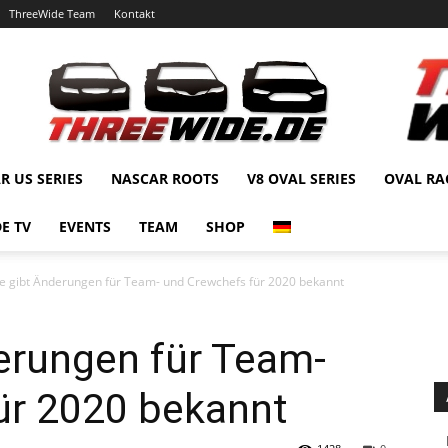
ThreeWide Team
Kontakt
R US SERIES
NASCAR ROOTS
V8 OVAL SERIES
OVAL RA
E TV
EVENTS
TEAM
SHOP
e gibt Änderungen für Team- und Crewchefs für 2020 bekannt
erungen für Team-
ür 2020 bekannt