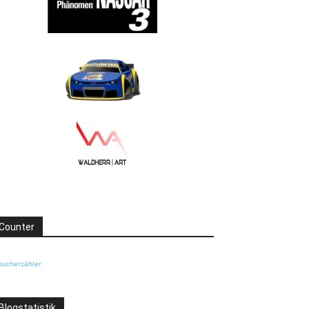
Counter
sucherzähler
Blogstatistik