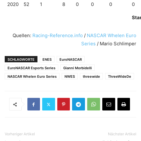
2020
52
1
8
0
0
0
0
Sta
Quellen:
Racing-Reference.info
/
NASCAR Whelen Euro
Series
/ Mario Schlimper
SCHLAGWORTE
ENES
EuroNASCAR
EuroNASCAR Esports Series
Gianni Morbidelli
NASCAR Whelen Euro Series
NWES
threewide
ThreeWideDe
Vorheriger Artikel
Nächster Artikel