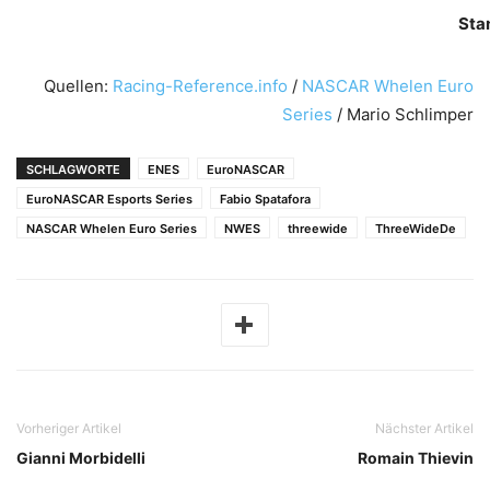
Sta
Quellen:
Racing-Reference.info
/
NASCAR Whelen Euro
Series
/ Mario Schlimper
SCHLAGWORTE
ENES
EuroNASCAR
EuroNASCAR Esports Series
Fabio Spatafora
NASCAR Whelen Euro Series
NWES
threewide
ThreeWideDe
Vorheriger Artikel
Nächster Artikel
Gianni Morbidelli
Romain Thievin