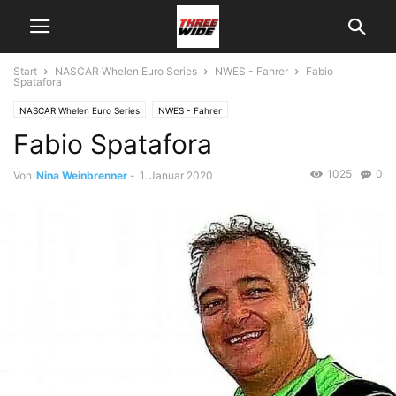
Start
NASCAR Whelen Euro Series
NWES - Fahrer
Fabio
Spatafora
NASCAR Whelen Euro Series
NWES - Fahrer
Fabio Spatafora
1025
0
Von
Nina Weinbrenner
-
1. Januar 2020