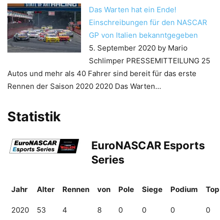
Das Warten hat ein Ende!
Einschreibungen für den NASCAR
GP von Italien bekanntgegeben
5. September 2020
by Mario
Schlimper
PRESSEMITTEILUNG 25
Autos und mehr als 40 Fahrer sind bereit für das erste
Rennen der Saison 2020 2020 Das Warten…
Statistik
EuroNASCAR Esports
Series
Jahr
Alter
Rennen
von
Pole
Siege
Podium
Top
2020
53
4
8
0
0
0
0