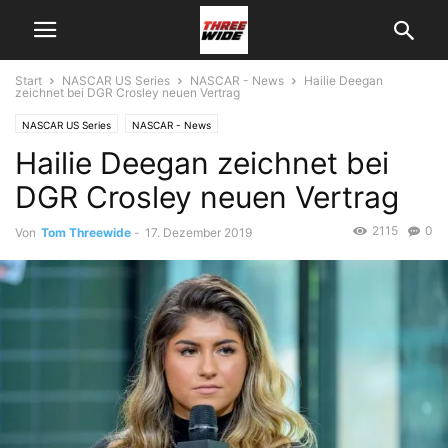
Start
NASCAR US Series
NASCAR - News
Hailie Deegan
zeichnet bei DGR Crosley neuen Vertrag
NASCAR US Series
NASCAR - News
Hailie Deegan zeichnet bei
DGR Crosley neuen Vertrag
2115
0
Von
Tom Threewide
-
17. Dezember 2019