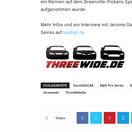
ein Rennen auf dem Greenville-Pickens Sp
aufgenommen wurde.
Mehr Infos und ein Interview mit Jerome 
Seires auf
leadlap.de
SCHLAGWORTE
EuroNASCAR
K&N Pro Series
N
threewide
ThreeWideDe
Teilen