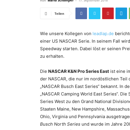
Von
Mario Schlimper
-
17. September 2018
Teilen
Wie unsere Kollegen von
leadlap.de
bericht
einer US NASCAR Serie. In seinem Fall wi
Speedway starten. Dabei löst er seinen Prei
zu erhalten.
Die
NASCAR K&N Pro Series East
ist eine 
der NASCAR, die nur im nordöstlichen Teil d
„NASCAR Busch East Series“ bekannt. In de
„NASCAR Camping World East Series“. Die
Series West zu den Grand National Divisi
Staaten Maine, New Hampshire, Massachuse
Ohio, Virginia und Pennsylvania ausgetrag
Busch North Series
und wurde im Jahre 20