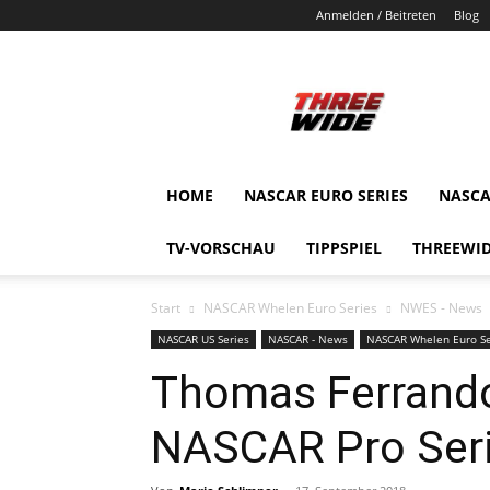
Anmelden / Beitreten
Blog
ThreeWide.de
HOME
NASCAR EURO SERIES
NASCA
TV-VORSCHAU
TIPPSPIEL
THREEWID
Start
NASCAR Whelen Euro Series
NWES - News
NASCAR US Series
NASCAR - News
NASCAR Whelen Euro Se
Thomas Ferrando
NASCAR Pro Seri