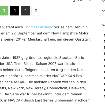
1900
0
n
ö
N
en, steht auch
Thomas Ferrando
vor seinem Debüt in
rd er am 22. September auf dem New Hampshire Motor
s, seiner 2017er Meistaschaft ein, um diesen Gaststart
im Jahre 1987 gegründete, regionale Stockcar-Serie
er USA fährt. Bis zur Saison 2007 war sie als
n beiden darauffolgenden Jahren trug sie den Namen
 Serie gehört zusammen mit der NASCAR K&N Pro
onen der NASCAR. Die meisten Rennen werden in den
tts, New York, New Jersey, Connecticut, Delaware,
en. Die Serie war früher bekannt unter dem Namen
06 in NASCAR Busch East Series umbenannt, nachdem