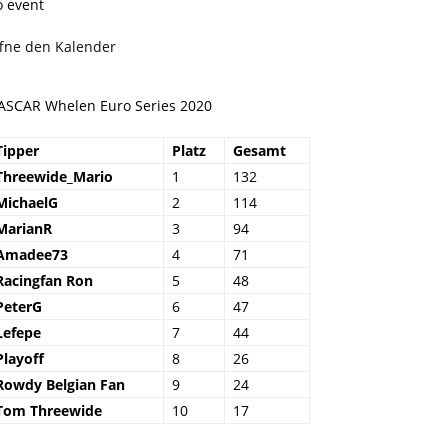
o event
ffne den Kalender
ASCAR Whelen Euro Series 2020
Tipper
Platz
Gesamt
Threewide_Mario
1
132
MichaelG
2
114
MarianR
3
94
Amadee73
4
71
Racingfan Ron
5
48
PeterG
6
47
Lefepe
7
44
Playoff
8
26
Rowdy Belgian Fan
9
24
Tom Threewide
10
17