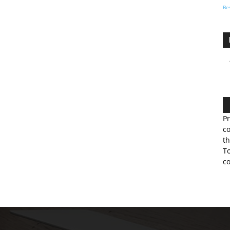
Be
Pr
co
th
To
co