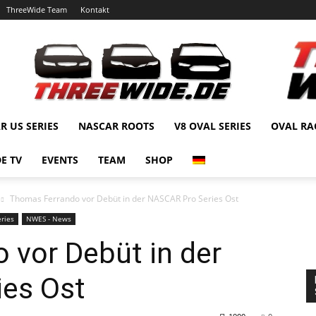
ThreeWide Team
Kontakt
R US SERIES
NASCAR ROOTS
V8 OVAL SERIES
OVAL RA
E TV
EVENTS
TEAM
SHOP
Thomas Ferrando vor Debüt in der NASCAR Pro Series Ost
ries
NWES - News
 vor Debüt in der
es Ost