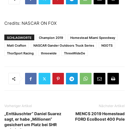
Credits: NASCAR ON FOX
SCHLAGWORTE
Champion 2019
Homestead Miami Speedway
Matt Crafton
NASCAR Gander Outdoors Truck Series
NGOTS
ThorSport Racing
threewide
ThreeWideDe
Vorheriger Artikel
Nächster Artikel
„Enttäuschter“ Daniel Suarez
MENCS 2019 Homestead
sagt, er habe „Millionen“
FORD EcoBoost 400 Pole
gesichert um Platz bei SHR