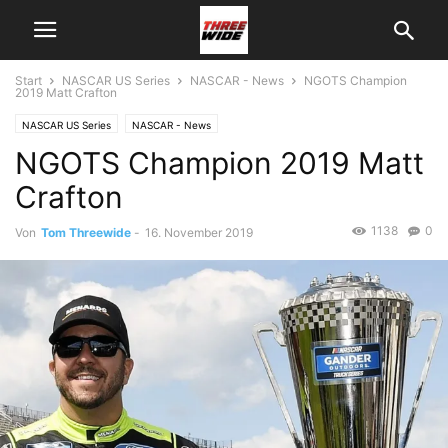
Start
NASCAR US Series
NASCAR - News
NGOTS Champion
2019 Matt Crafton
NASCAR US Series
NASCAR - News
NGOTS Champion 2019 Matt
Crafton
1138
0
Von
Tom Threewide
-
16. November 2019